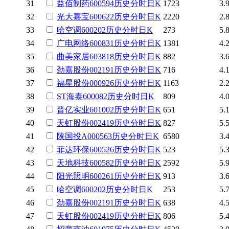
31
益佰制药
600594
历史
分时
日K
1723
3.
32
光大嘉宝
600622
历史
分时
日K
2220
2.
33
哈空调
600202
历史
分时
日K
273
5.
34
广电网络
600831
历史
分时
日K
1381
4.
35
曲美家居
603818
历史
分时
日K
882
3.
36
劲嘉股份
002191
历史
分时
日K
716
4.
37
福星股份
000926
历史
分时
日K
1163
2.
38
ST海泰
600082
历史
分时
日K
809
4.
39
晋亿实业
601002
历史
分时
日K
651
5.
40
天虹股份
002419
历史
分时
日K
827
5.
41
陕国投A
000563
历史
分时
日K
6580
3.
42
菲达环保
600526
历史
分时
日K
523
5.
43
天地科技
600582
历史
分时
日K
2592
5.
44
阳光照明
600261
历史
分时
日K
913
3.
45
哈空调
600202
历史
分时
日K
253
5.
46
劲嘉股份
002191
历史
分时
日K
638
4.
47
天虹股份
002419
历史
分时
日K
806
5.