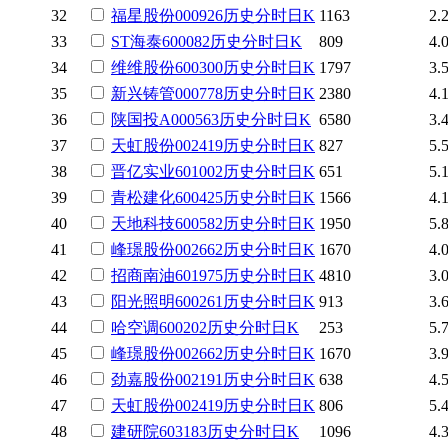
32
福星股份
000926
历史
分时
日K
1163
2.
33
ST海泰
600082
历史
分时
日K
809
4.
34
维维股份
600300
历史
分时
日K
1797
3.
35
新兴铸管
000778
历史
分时
日K
2380
4.
36
陕国投A
000563
历史
分时
日K
6580
3.
37
天虹股份
002419
历史
分时
日K
827
5.
38
晋亿实业
601002
历史
分时
日K
651
5.
39
青松建化
600425
历史
分时
日K
1566
4.
40
天地科技
600582
历史
分时
日K
1950
5.
41
峰璟股份
002662
历史
分时
日K
1670
4.
42
招商南油
601975
历史
分时
日K
4810
3.
43
阳光照明
600261
历史
分时
日K
913
3.
44
哈空调
600202
历史
分时
日K
253
5.
45
峰璟股份
002662
历史
分时
日K
1670
3.
46
劲嘉股份
002191
历史
分时
日K
638
4.
47
天虹股份
002419
历史
分时
日K
806
5.
48
建研院
603183
历史
分时
日K
1096
4.