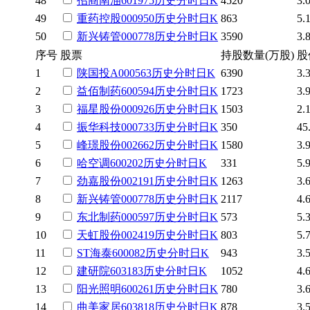
48
招商南油
601975
历史
分时
日K
4520
3.
49
重药控股
000950
历史
分时
日K
863
5.
50
新兴铸管
000778
历史
分时
日K
3590
3.
序号
股票
持股数量(万股)
股
1
陕国投A
000563
历史
分时
日K
6390
3.
2
益佰制药
600594
历史
分时
日K
1723
3.
3
福星股份
000926
历史
分时
日K
1503
2.
4
振华科技
000733
历史
分时
日K
350
45
5
峰璟股份
002662
历史
分时
日K
1580
3.
6
哈空调
600202
历史
分时
日K
331
5.
7
劲嘉股份
002191
历史
分时
日K
1263
3.
8
新兴铸管
000778
历史
分时
日K
2117
4.
9
东北制药
000597
历史
分时
日K
573
5.
10
天虹股份
002419
历史
分时
日K
803
5.
11
ST海泰
600082
历史
分时
日K
943
3.
12
建研院
603183
历史
分时
日K
1052
4.
13
阳光照明
600261
历史
分时
日K
780
3.
14
曲美家居
603818
历史
分时
日K
878
3.