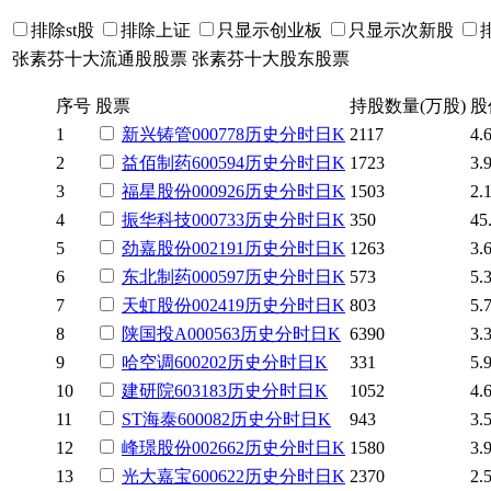
排除st股
排除上证
只显示创业板
只显示次新股
张素芬十大流通股股票
张素芬十大股东股票
序号
股票
持股数量(万股)
股
1
新兴铸管
000778
历史
分时
日K
2117
4.
2
益佰制药
600594
历史
分时
日K
1723
3.
3
福星股份
000926
历史
分时
日K
1503
2.
4
振华科技
000733
历史
分时
日K
350
45
5
劲嘉股份
002191
历史
分时
日K
1263
3.
6
东北制药
000597
历史
分时
日K
573
5.
7
天虹股份
002419
历史
分时
日K
803
5.
8
陕国投A
000563
历史
分时
日K
6390
3.
9
哈空调
600202
历史
分时
日K
331
5.
10
建研院
603183
历史
分时
日K
1052
4.
11
ST海泰
600082
历史
分时
日K
943
3.
12
峰璟股份
002662
历史
分时
日K
1580
3.
13
光大嘉宝
600622
历史
分时
日K
2370
2.