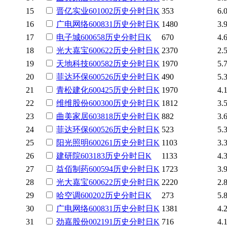
15
晋亿实业
601002
历史
分时
日K
353
6.
16
广电网络
600831
历史
分时
日K
1480
3.
17
电子城
600658
历史
分时
日K
670
4.
18
光大嘉宝
600622
历史
分时
日K
2370
2.
19
天地科技
600582
历史
分时
日K
1970
5.
20
菲达环保
600526
历史
分时
日K
490
5.
21
青松建化
600425
历史
分时
日K
1970
4.
22
维维股份
600300
历史
分时
日K
1812
3.
23
曲美家居
603818
历史
分时
日K
882
3.
24
菲达环保
600526
历史
分时
日K
523
5.
25
阳光照明
600261
历史
分时
日K
1103
3.
26
建研院
603183
历史
分时
日K
1133
4.
27
益佰制药
600594
历史
分时
日K
1723
3.
28
光大嘉宝
600622
历史
分时
日K
2220
2.
29
哈空调
600202
历史
分时
日K
273
5.
30
广电网络
600831
历史
分时
日K
1381
4.
31
劲嘉股份
002191
历史
分时
日K
716
4.