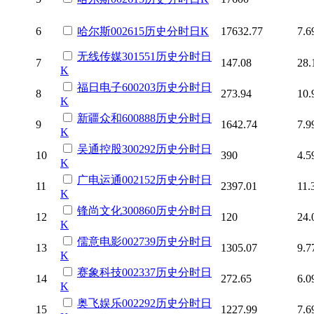
6
哈尔斯
002615
历史
分时
日K
17632.77
7.6
无线传媒
301551
历史
分时
日
7
147.08
28.
K
福日电子
600203
历史
分时
日
8
273.94
10.
K
新疆众和
600888
历史
分时
日
9
1642.74
7.9
K
吴通控股
300292
历史
分时
日
10
390
4.5
K
广电运通
002152
历史
分时
日
11
2397.01
11.
K
锋尚文化
300860
历史
分时
日
12
120
24.
K
儒意电影
002739
历史
分时
日
13
1305.07
9.7
K
赛象科技
002337
历史
分时
日
14
272.65
6.0
K
奥飞娱乐
002292
历史
分时
日
15
1227.99
7.6