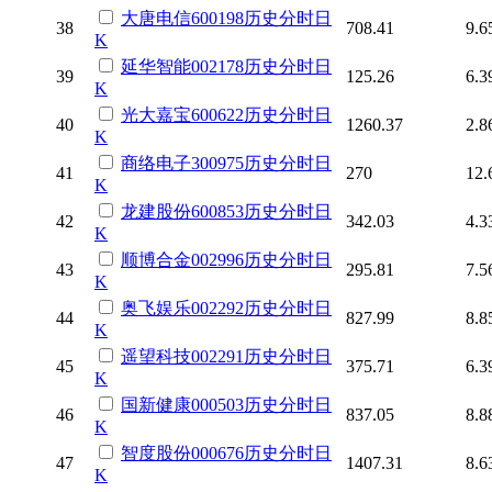
大唐电信
600198
历史
分时
日
38
708.41
9.6
K
延华智能
002178
历史
分时
日
39
125.26
6.3
K
光大嘉宝
600622
历史
分时
日
40
1260.37
2.8
K
商络电子
300975
历史
分时
日
41
270
12.
K
龙建股份
600853
历史
分时
日
42
342.03
4.3
K
顺博合金
002996
历史
分时
日
43
295.81
7.5
K
奥飞娱乐
002292
历史
分时
日
44
827.99
8.8
K
遥望科技
002291
历史
分时
日
45
375.71
6.3
K
国新健康
000503
历史
分时
日
46
837.05
8.8
K
智度股份
000676
历史
分时
日
47
1407.31
8.6
K