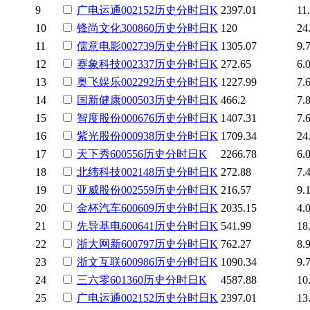
9
广电运通
002152
历史
分时
日K
2397.01
11
10
锋尚文化
300860
历史
分时
日K
120
24
11
儒意电影
002739
历史
分时
日K
1305.07
9.
12
赛象科技
002337
历史
分时
日K
272.65
6.
13
奥飞娱乐
002292
历史
分时
日K
1227.99
7.
14
国新健康
000503
历史
分时
日K
466.2
7.
15
智度股份
000676
历史
分时
日K
1407.31
7.
16
紫光股份
000938
历史
分时
日K
1709.34
24
17
天下秀
600556
历史
分时
日K
2266.78
6.
18
北纬科技
002148
历史
分时
日K
272.88
7.
19
亚威股份
002559
历史
分时
日K
216.57
9.
20
金杯汽车
600609
历史
分时
日K
2035.15
4.
21
先导基电
600641
历史
分时
日K
541.99
18
22
浙大网新
600797
历史
分时
日K
762.27
8.
23
浙文互联
600986
历史
分时
日K
1090.34
9.
24
三六零
601360
历史
分时
日K
4587.88
10
25
广电运通
002152
历史
分时
日K
2397.01
13