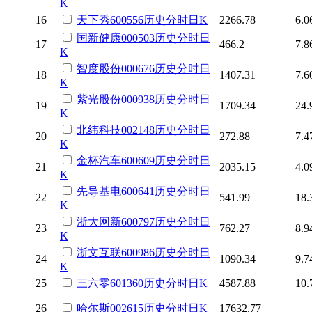
K
16
天下秀
600556
历史
分时
日K
2266.78
6.0
国新健康
000503
历史
分时
日
17
466.2
7.8
K
智度股份
000676
历史
分时
日
18
1407.31
7.6
K
紫光股份
000938
历史
分时
日
19
1709.34
24.
K
北纬科技
002148
历史
分时
日
20
272.88
7.4
K
金杯汽车
600609
历史
分时
日
21
2035.15
4.0
K
先导基电
600641
历史
分时
日
22
541.99
18.
K
浙大网新
600797
历史
分时
日
23
762.27
8.9
K
浙文互联
600986
历史
分时
日
24
1090.34
9.7
K
25
三六零
601360
历史
分时
日K
4587.88
10.
26
哈尔斯
002615
历史
分时
日K
17632.77