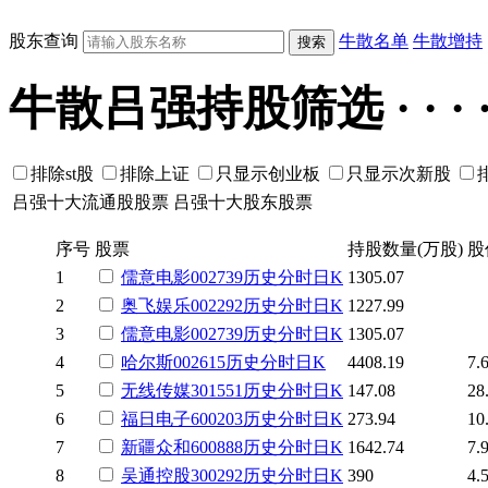
股东查询
牛散名单
牛散增持
牛散吕强持股筛选 · · · · 
排除st股
排除上证
只显示创业板
只显示次新股
吕强十大流通股股票
吕强十大股东股票
序号
股票
持股数量(万股)
股
1
儒意电影
002739
历史
分时
日K
1305.07
2
奥飞娱乐
002292
历史
分时
日K
1227.99
3
儒意电影
002739
历史
分时
日K
1305.07
4
哈尔斯
002615
历史
分时
日K
4408.19
7.
5
无线传媒
301551
历史
分时
日K
147.08
28
6
福日电子
600203
历史
分时
日K
273.94
10
7
新疆众和
600888
历史
分时
日K
1642.74
7.
8
吴通控股
300292
历史
分时
日K
390
4.