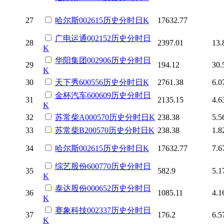
27
哈尔斯
002615
历史
分时
日K
17632.77
广电运通
002152
历史
分时
日
28
2397.01
13.
K
华阳集团
002906
历史
分时
日
29
194.12
30.
K
30
天下秀
600556
历史
分时
日K
2761.38
6.0
金杯汽车
600609
历史
分时
日
31
2135.15
4.6
K
32
苏常柴A
000570
历史
分时
日K
238.38
5.5
33
苏常柴B
200570
历史
分时
日K
238.38
1.8
34
哈尔斯
002615
历史
分时
日K
17632.77
7.6
综艺股份
600770
历史
分时
日
35
582.9
5.1
K
泰达股份
000652
历史
分时
日
36
1085.11
4.1
K
赛象科技
002337
历史
分时
日
37
176.2
6.5
K