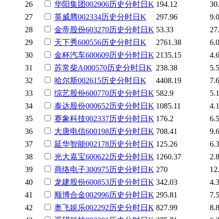
26
华阳集团
002906
历史
分时
日K
194.12
30
27
英威腾
002334
历史
分时
日K
297.96
9.
28
金帝股份
603270
历史
分时
日K
53.33
27
29
天下秀
600556
历史
分时
日K
2761.38
6.
30
金杯汽车
600609
历史
分时
日K
2135.15
4.
31
苏常柴A
000570
历史
分时
日K
238.38
5.
32
哈尔斯
002615
历史
分时
日K
4408.19
7.
33
综艺股份
600770
历史
分时
日K
582.9
5.
34
泰达股份
000652
历史
分时
日K
1085.11
4.
35
赛象科技
002337
历史
分时
日K
176.2
6.
36
大唐电信
600198
历史
分时
日K
708.41
9.
37
延华智能
002178
历史
分时
日K
125.26
6.
38
光大嘉宝
600622
历史
分时
日K
1260.37
2.
39
商络电子
300975
历史
分时
日K
270
12
40
龙建股份
600853
历史
分时
日K
342.03
4.
41
顺博合金
002996
历史
分时
日K
295.81
7.
42
奥飞娱乐
002292
历史
分时
日K
827.99
8.