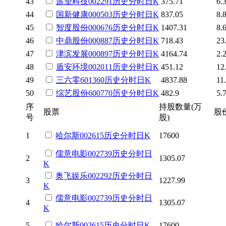
43
遥望科技
002291
历史
分时
日K
375.71
6.
44
国新健康
000503
历史
分时
日K
837.05
8.
45
智度股份
000676
历史
分时
日K
1407.31
8.
46
中鼎股份
000887
历史
分时
日K
718.43
23
47
津滨发展
000897
历史
分时
日K
4164.74
2.
48
盾安环境
002011
历史
分时
日K
451.12
12
49
三六零
601360
历史
分时
日K
4837.88
11
50
综艺股份
600770
历史
分时
日K
482.9
5.
序
持股数量(万
股票
股
号
股)
1
哈尔斯
002615
历史
分时
日K
17600
儒意电影
002739
历史
分时
日
2
1305.07
K
奥飞娱乐
002292
历史
分时
日
3
1227.99
K
儒意电影
002739
历史
分时
日
4
1305.07
K
5
哈尔斯
002615
历史
分时
日K
17600