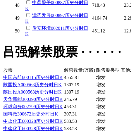
中鼎股份
000887
历史
分时
日
48
718.43
23.
K
津滨发展
000897
历史
分时
日
49
4164.74
2.2
K
盾安环境
002011
历史
分时
日
50
451.12
12.
K
吕强解禁股票 · · · · · ·
股票
解禁数量(万股)
限售股类型
其他
中国东航
600115
历史
分时
日K
4555.81
增发
陕国投A
000563
历史
分时
日K
1307.19
增发
陕国投A
000563
历史
分时
日K
1307.19
增发
天华新能
300390
历史
分时
日K
245.79
增发
环球印务
002799
历史
分时
日K
453.31
增发
国科微
300672
历史
分时
日K
307.31
增发
中盐化工
600328
历史
分时
日K
583.53
增发
中盐化工
600328
历史
分时
日K
583.53
增发