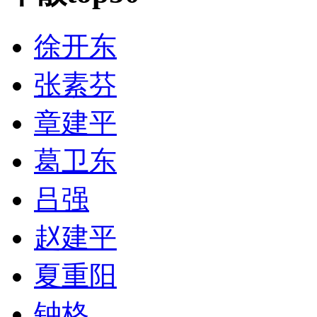
徐开东
张素芬
章建平
葛卫东
吕强
赵建平
夏重阳
钟格