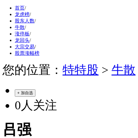
首页
/
龙虎榜
/
股东人数
/
牛散
/
涨停板
/
龙回头
/
大宗交易
/
股票涨幅榜
您的位置：
特特股
>
牛散
+ 加自选
0
人关注
吕强