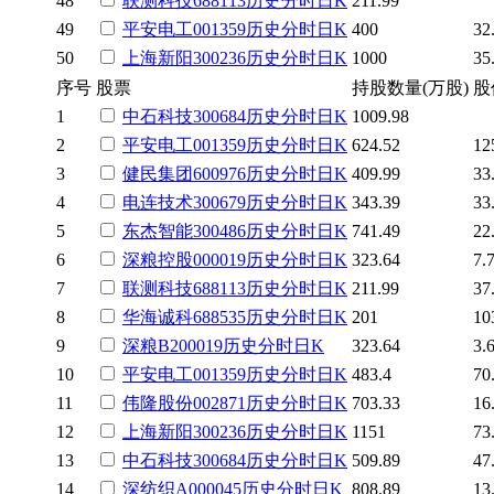
48
联测科技
688113
历史
分时
日K
211.99
49
平安电工
001359
历史
分时
日K
400
32
50
上海新阳
300236
历史
分时
日K
1000
35
序号
股票
持股数量(万股)
股
1
中石科技
300684
历史
分时
日K
1009.98
2
平安电工
001359
历史
分时
日K
624.52
12
3
健民集团
600976
历史
分时
日K
409.99
33
4
电连技术
300679
历史
分时
日K
343.39
33
5
东杰智能
300486
历史
分时
日K
741.49
22
6
深粮控股
000019
历史
分时
日K
323.64
7.
7
联测科技
688113
历史
分时
日K
211.99
37
8
华海诚科
688535
历史
分时
日K
201
10
9
深粮B
200019
历史
分时
日K
323.64
3.
10
平安电工
001359
历史
分时
日K
483.4
70
11
伟隆股份
002871
历史
分时
日K
703.33
16
12
上海新阳
300236
历史
分时
日K
1151
73
13
中石科技
300684
历史
分时
日K
509.89
47
14
深纺织A
000045
历史
分时
日K
808.89
13