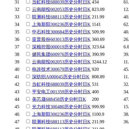
31
当虹科技
688039
历史
分时
日K
434
61
32
云南能投
002053
历史
分时
日K
823.09
12
33
联测科技
688113
历史
分时
日K
211.99
40
34
上海新阳
300236
历史
分时
日K
1141
62
35
中石科技
300684
历史
分时
日K
509.99
40
36
亚普股份
603013
历史
分时
日K
360.69
26
37
深粮控股
000019
历史
分时
日K
323.64
6.
38
健民集团
600976
历史
分时
日K
390.99
39
39
云南能投
002053
历史
分时
日K
3244.12
11
40
电连技术
300679
历史
分时
日K
920
45
41
深纺织A
000045
历史
分时
日K
808.89
11
42
当虹科技
688039
历史
分时
日K
531
32
43
平安电工
001359
历史
分时
日K
400
34
44
美芯晟
688458
历史
分时
日K
200
47
45
光力科技
300480
历史
分时
日K
999.99
15
46
上海新阳
300236
历史
分时
日K
1100.9
38
47
联测科技
688113
历史
分时
日K
211.99
36