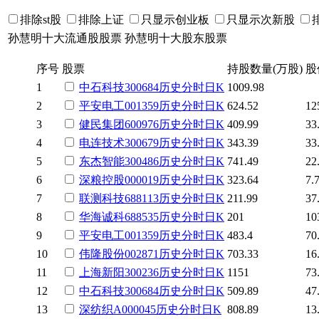
排除st股
排除上证
只显示创业板
只显示次新股
孙慧明十大流通股股票
孙慧明十大股东股票
序号
股票
持股数量(万股)
股
1
中石科技
300684
历史
分时
日K
1009.98
2
平安电工
001359
历史
分时
日K
624.52
12
3
健民集团
600976
历史
分时
日K
409.99
33
4
电连技术
300679
历史
分时
日K
343.39
33
5
东杰智能
300486
历史
分时
日K
741.49
22
6
深粮控股
000019
历史
分时
日K
323.64
7.
7
联测科技
688113
历史
分时
日K
211.99
37
8
华海诚科
688535
历史
分时
日K
201
10
9
平安电工
001359
历史
分时
日K
483.4
70
10
伟隆股份
002871
历史
分时
日K
703.33
16
11
上海新阳
300236
历史
分时
日K
1151
73
12
中石科技
300684
历史
分时
日K
509.89
47
13
深纺织A
000045
历史
分时
日K
808.89
13