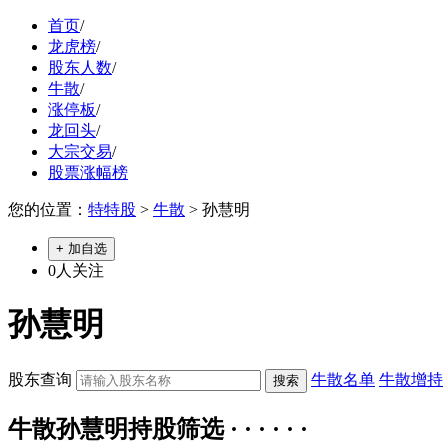
首页
/
龙虎榜
/
股东人数
/
牛散
/
涨停板
/
龙回头
/
大宗交易
/
股票涨幅榜
您的位置：
特特股
>
牛散
> 孙慧明
+ 加自选
0
人关注
孙慧明
股东查询
牛散名单
牛散增持
牛散孙慧明持股筛选 · · · · · ·