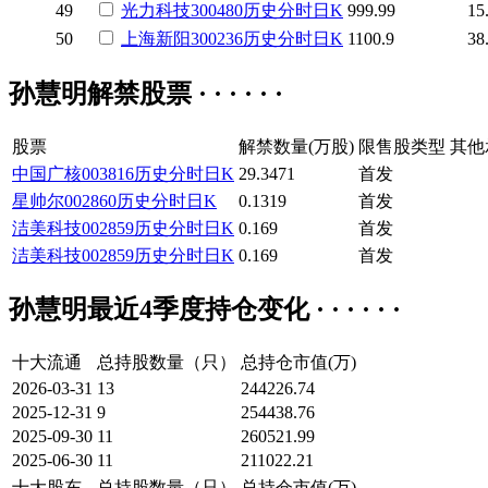
49
光力科技
300480
历史
分时
日K
999.99
15
50
上海新阳
300236
历史
分时
日K
1100.9
38
孙慧明解禁股票 · · · · · ·
股票
解禁数量(万股)
限售股类型
其他
中国广核
003816
历史
分时
日K
29.3471
首发
星帅尔
002860
历史
分时
日K
0.1319
首发
洁美科技
002859
历史
分时
日K
0.169
首发
洁美科技
002859
历史
分时
日K
0.169
首发
孙慧明最近4季度持仓变化 · · · · · ·
十大流通
总持股数量（只）
总持仓市值(万)
2026-03-31
13
244226.74
2025-12-31
9
254438.76
2025-09-30
11
260521.99
2025-06-30
11
211022.21
十大股东
总持股数量（只）
总持仓市值(万)