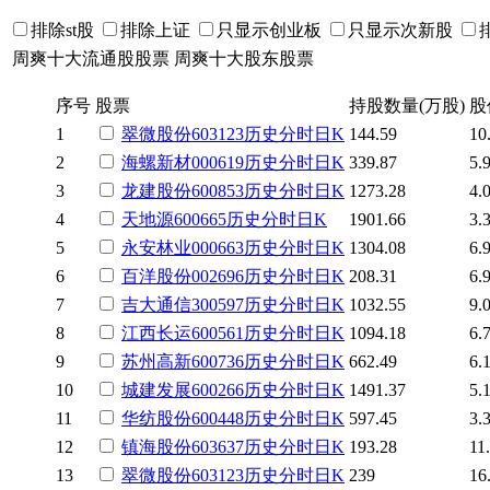
排除st股
排除上证
只显示创业板
只显示次新股
周爽十大流通股股票
周爽十大股东股票
序号
股票
持股数量(万股)
股
1
翠微股份
603123
历史
分时
日K
144.59
10
2
海螺新材
000619
历史
分时
日K
339.87
5.
3
龙建股份
600853
历史
分时
日K
1273.28
4.
4
天地源
600665
历史
分时
日K
1901.66
3.
5
永安林业
000663
历史
分时
日K
1304.08
6.
6
百洋股份
002696
历史
分时
日K
208.31
6.
7
吉大通信
300597
历史
分时
日K
1032.55
9.
8
江西长运
600561
历史
分时
日K
1094.18
6.
9
苏州高新
600736
历史
分时
日K
662.49
6.
10
城建发展
600266
历史
分时
日K
1491.37
5.
11
华纺股份
600448
历史
分时
日K
597.45
3.
12
镇海股份
603637
历史
分时
日K
193.28
11
13
翠微股份
603123
历史
分时
日K
239
16