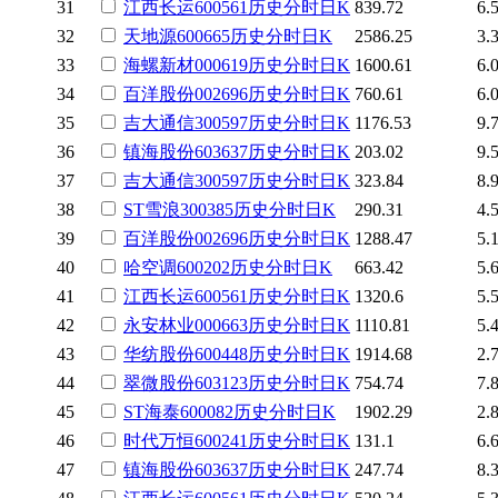
31
江西长运
600561
历史
分时
日K
839.72
6.
32
天地源
600665
历史
分时
日K
2586.25
3.
33
海螺新材
000619
历史
分时
日K
1600.61
6.
34
百洋股份
002696
历史
分时
日K
760.61
6.
35
吉大通信
300597
历史
分时
日K
1176.53
9.
36
镇海股份
603637
历史
分时
日K
203.02
9.
37
吉大通信
300597
历史
分时
日K
323.84
8.
38
ST雪浪
300385
历史
分时
日K
290.31
4.
39
百洋股份
002696
历史
分时
日K
1288.47
5.
40
哈空调
600202
历史
分时
日K
663.42
5.
41
江西长运
600561
历史
分时
日K
1320.6
5.
42
永安林业
000663
历史
分时
日K
1110.81
5.
43
华纺股份
600448
历史
分时
日K
1914.68
2.
44
翠微股份
603123
历史
分时
日K
754.74
7.
45
ST海泰
600082
历史
分时
日K
1902.29
2.
46
时代万恒
600241
历史
分时
日K
131.1
6.
47
镇海股份
603637
历史
分时
日K
247.74
8.