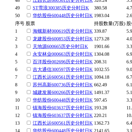
48
江西长运
600561
历史
分时
日K
520.24
5.
49
ST雪浪
300385
历史
分时
日K
380.58
4.
50
华纺股份
600448
历史
分时
日K
1983.04
2.
序号
股票
持股数量(万股)
股
1
海螺新材
000619
历史
分时
日K
339.87
5.
2
龙建股份
600853
历史
分时
日K
1273.28
4.
3
天地源
600665
历史
分时
日K
1901.66
3.
4
永安林业
000663
历史
分时
日K
1304.08
6.
5
百洋股份
002696
历史
分时
日K
208.31
6.
6
吉大通信
300597
历史
分时
日K
1032.55
9.
7
江西长运
600561
历史
分时
日K
1094.18
6.
8
苏州高新
600736
历史
分时
日K
662.49
6.
9
城建发展
600266
历史
分时
日K
1491.37
5.
10
华纺股份
600448
历史
分时
日K
597.45
3.
11
镇海股份
603637
历史
分时
日K
193.28
11
12
镇海股份
603637
历史
分时
日K
220.21
10
13
江西长运
600561
历史
分时
日K
1362.73
6.
14
华纺股份
600448
历史
分时
日K
2141.65
3.