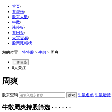
首页
/
龙虎榜
/
股东人数
/
牛散
/
涨停板
/
龙回头
/
大宗交易
/
股票涨幅榜
您的位置：
特特股
>
牛散
> 周爽
+ 加自选
0
人关注
周爽
股东查询
牛散名单
牛散增持
牛散周爽持股筛选 · · · · · ·