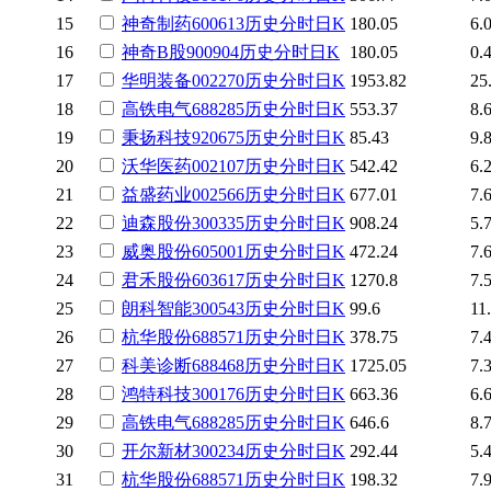
15
神奇制药
600613
历史
分时
日K
180.05
6.
16
神奇B股
900904
历史
分时
日K
180.05
0.
17
华明装备
002270
历史
分时
日K
1953.82
25
18
高铁电气
688285
历史
分时
日K
553.37
8.
19
秉扬科技
920675
历史
分时
日K
85.43
9.
20
沃华医药
002107
历史
分时
日K
542.42
6.
21
益盛药业
002566
历史
分时
日K
677.01
7.
22
迪森股份
300335
历史
分时
日K
908.24
5.
23
威奥股份
605001
历史
分时
日K
472.24
7.
24
君禾股份
603617
历史
分时
日K
1270.8
7.
25
朗科智能
300543
历史
分时
日K
99.6
11
26
杭华股份
688571
历史
分时
日K
378.75
7.
27
科美诊断
688468
历史
分时
日K
1725.05
7.
28
鸿特科技
300176
历史
分时
日K
663.36
6.
29
高铁电气
688285
历史
分时
日K
646.6
8.
30
开尔新材
300234
历史
分时
日K
292.44
5.
31
杭华股份
688571
历史
分时
日K
198.32
7.