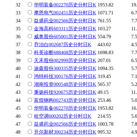
32
华明装备
002270
历史
分时
日K
1953.82
19
33
摩恩电气
002451
历史
分时
日K
1071.71
6.
34
益盛药业
002566
历史
分时
日K
761.55
7.
35
金海高科
603311
历史
分时
日K
103.27
11
36
威奥股份
605001
历史
分时
日K
554.79
7.
37
乔治白
002687
历史
分时
日K
443.02
4.
38
科美诊断
688468
历史
分时
日K
1698.83
7.
39
天禾股份
002999
历史
分时
日K
207.01
6.
40
迪森股份
300335
历史
分时
日K
1094.35
5.
41
鸿特科技
300176
历史
分时
日K
319.45
7.
42
湖南投资
000548
历史
分时
日K
565.37
5.
43
秉扬科技
920675
历史
分时
日K
49.15
11
44
富煌钢构
002743
历史
分时
日K
253.46
5.
45
华明装备
002270
历史
分时
日K
1953.82
16
46
哈空调
600202
历史
分时
日K
214.55
5.
47
益盛药业
002566
历史
分时
日K
1003.78
7.
48
开尔新材
300234
历史
分时
日K
995.32
4.