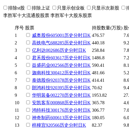
排除st股
排除上证
只显示创业板
只显示次新股
李胜军十大流通股股票
李胜军十大股东股票
序号
股票
持股数量(万股)
股
1
威奥股份
605001
历史
分时
日K
476.57
7.
2
高铁电气
688285
历史
分时
日K
440.18
9.
3
亿利达
002686
历史
分时
日K
258.84
7.
4
君禾股份
603617
历史
分时
日K
1486.8
7.
5
益盛药业
002566
历史
分时
日K
590.41
8.
6
迦南科技
300412
历史
分时
日K
481.66
5.
7
泰德股份
920378
历史
分时
日K
414.41
8.
8
朗鸿科技
920395
历史
分时
日K
70.62
9.
9
华明装备
002270
历史
分时
日K
1953.82
27
10
安凯客车
000868
历史
分时
日K
365.78
4.
11
鸿特科技
300176
历史
分时
日K
306.77
7.
12
神奇制药
600613
历史
分时
日K
180.05
6.
13
梓橦宫
920566
历史
分时
日K
82.37
9.