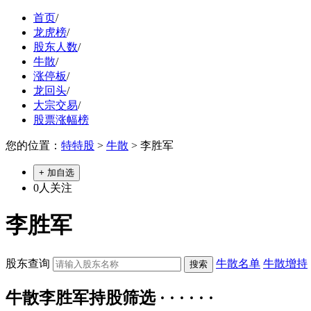
首页
/
龙虎榜
/
股东人数
/
牛散
/
涨停板
/
龙回头
/
大宗交易
/
股票涨幅榜
您的位置：
特特股
>
牛散
> 李胜军
+ 加自选
0
人关注
李胜军
股东查询
牛散名单
牛散增持
牛散李胜军持股筛选 · · · · · ·