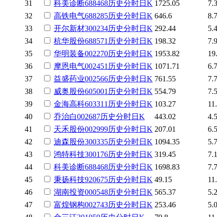
31
科美诊断
688468
历史
分时
日K
1725.05
7.
32
高铁电气
688285
历史
分时
日K
646.6
8.
33
开尔新材
300234
历史
分时
日K
292.44
5.
34
杭华股份
688571
历史
分时
日K
198.32
7.
35
华明装备
002270
历史
分时
日K
1953.82
19
36
摩恩电气
002451
历史
分时
日K
1071.71
6.
37
益盛药业
002566
历史
分时
日K
761.55
7.
38
威奥股份
605001
历史
分时
日K
554.79
7.
39
金海高科
603311
历史
分时
日K
103.27
11
40
乔治白
002687
历史
分时
日K
443.02
4.
41
天禾股份
002999
历史
分时
日K
207.01
6.
42
迪森股份
300335
历史
分时
日K
1094.35
5.
43
鸿特科技
300176
历史
分时
日K
319.45
7.
44
科美诊断
688468
历史
分时
日K
1698.83
7.
45
秉扬科技
920675
历史
分时
日K
49.15
11
46
湖南投资
000548
历史
分时
日K
565.37
5.
47
富煌钢构
002743
历史
分时
日K
253.46
5.