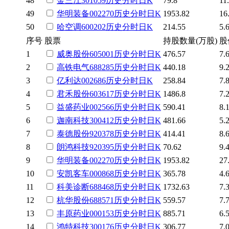
48
金三江
301059
历史
分时
日K
79.8
11
49
华明装备
002270
历史
分时
日K
1953.82
16
50
哈空调
600202
历史
分时
日K
214.55
5.
序号
股票
持股数量(万股)
股
1
威奥股份
605001
历史
分时
日K
476.57
7.
2
高铁电气
688285
历史
分时
日K
440.18
9.
3
亿利达
002686
历史
分时
日K
258.84
7.
4
君禾股份
603617
历史
分时
日K
1486.8
7.
5
益盛药业
002566
历史
分时
日K
590.41
8.
6
迦南科技
300412
历史
分时
日K
481.66
5.
7
泰德股份
920378
历史
分时
日K
414.41
8.
8
朗鸿科技
920395
历史
分时
日K
70.62
9.
9
华明装备
002270
历史
分时
日K
1953.82
27
10
安凯客车
000868
历史
分时
日K
365.78
4.
11
科美诊断
688468
历史
分时
日K
1732.63
7.
12
杭华股份
688571
历史
分时
日K
559.57
7.
13
丰原药业
000153
历史
分时
日K
885.71
6.
14
鸿特科技
300176
历史
分时
日K
306.77
7.