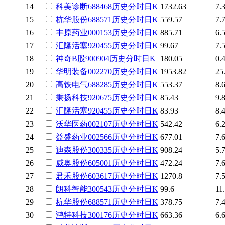
14
科美诊断
688468
历史
分时
日K
1732.63
7.
15
杭华股份
688571
历史
分时
日K
559.57
7.
16
丰原药业
000153
历史
分时
日K
885.71
6.
17
汇隆活塞
920455
历史
分时
日K
99.67
7.
18
神奇B股
900904
历史
分时
日K
180.05
0.
19
华明装备
002270
历史
分时
日K
1953.82
25
20
高铁电气
688285
历史
分时
日K
553.37
8.
21
秉扬科技
920675
历史
分时
日K
85.43
9.
22
汇隆活塞
920455
历史
分时
日K
83.93
8.
23
沃华医药
002107
历史
分时
日K
542.42
6.
24
益盛药业
002566
历史
分时
日K
677.01
7.
25
迪森股份
300335
历史
分时
日K
908.24
5.
26
威奥股份
605001
历史
分时
日K
472.24
7.
27
君禾股份
603617
历史
分时
日K
1270.8
7.
28
朗科智能
300543
历史
分时
日K
99.6
11
29
杭华股份
688571
历史
分时
日K
378.75
7.
30
鸿特科技
300176
历史
分时
日K
663.36
6.