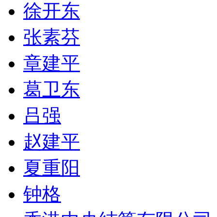
徐开东
张素芬
章建平
葛卫东
吕强
赵建平
夏重阳
钟格