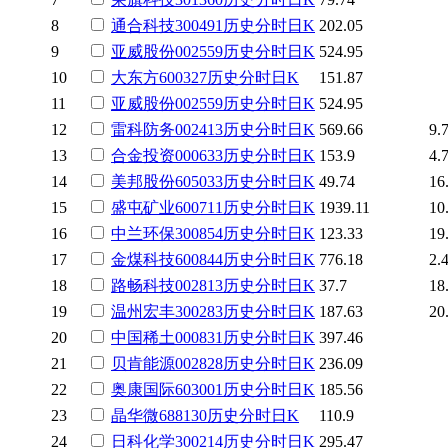
8
通合科技
300491
历史
分时
日K
202.05
9
亚威股份
002559
历史
分时
日K
524.95
10
大东方
600327
历史
分时
日K
151.87
11
亚威股份
002559
历史
分时
日K
524.95
12
雷科防务
002413
历史
分时
日K
569.66
9.
13
合金投资
000633
历史
分时
日K
153.9
4.
14
美邦股份
605033
历史
分时
日K
49.74
16
15
盛屯矿业
600711
历史
分时
日K
1939.11
10
16
中兰环保
300854
历史
分时
日K
123.33
19
17
金煤科技
600844
历史
分时
日K
776.18
2.
18
路畅科技
002813
历史
分时
日K
37.7
18
19
温州宏丰
300283
历史
分时
日K
187.63
20
20
中国稀土
000831
历史
分时
日K
397.46
21
贝肯能源
002828
历史
分时
日K
236.09
22
奥康国际
603001
历史
分时
日K
185.56
23
晶华微
688130
历史
分时
日K
110.9
24
日科化学
300214
历史
分时
日K
295.47