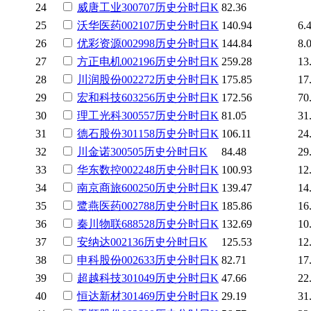
24
威唐工业
300707
历史
分时
日K
82.36
25
沃华医药
002107
历史
分时
日K
140.94
6.
26
优彩资源
002998
历史
分时
日K
144.84
8.
27
方正电机
002196
历史
分时
日K
259.28
13
28
川润股份
002272
历史
分时
日K
175.85
17
29
宏和科技
603256
历史
分时
日K
172.56
70
30
理工光科
300557
历史
分时
日K
81.05
31
31
德石股份
301158
历史
分时
日K
106.11
24
32
川金诺
300505
历史
分时
日K
84.48
29
33
华东数控
002248
历史
分时
日K
100.93
12
34
南京商旅
600250
历史
分时
日K
139.47
14
35
鹭燕医药
002788
历史
分时
日K
185.86
16
36
秦川物联
688528
历史
分时
日K
132.69
10
37
安纳达
002136
历史
分时
日K
125.53
12
38
申科股份
002633
历史
分时
日K
82.71
17
39
超越科技
301049
历史
分时
日K
47.66
22
40
恒达新材
301469
历史
分时
日K
29.19
31