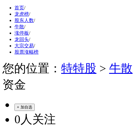
首页
/
龙虎榜
/
股东人数
/
牛散
/
涨停板
/
龙回头
/
大宗交易
/
股票涨幅榜
您的位置：
特特股
>
牛散
资金
+ 加自选
0
人关注