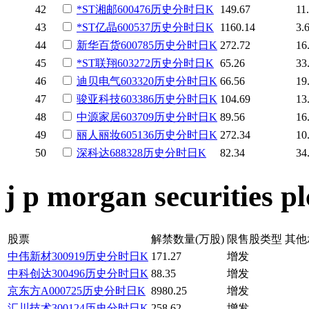
42
*ST湘邮
600476
历史
分时
日K
149.67
11
43
*ST亿晶
600537
历史
分时
日K
1160.14
3.
44
新华百货
600785
历史
分时
日K
272.72
16
45
*ST联翔
603272
历史
分时
日K
65.26
33
46
迪贝电气
603320
历史
分时
日K
66.56
19
47
骏亚科技
603386
历史
分时
日K
104.69
13
48
中源家居
603709
历史
分时
日K
89.56
16
49
丽人丽妆
605136
历史
分时
日K
272.34
10
50
深科达
688328
历史
分时
日K
82.34
34
j p morgan securities
股票
解禁数量(万股)
限售股类型
其他
中伟新材
300919
历史
分时
日K
171.27
增发
中科创达
300496
历史
分时
日K
88.35
增发
京东方A
000725
历史
分时
日K
8980.25
增发
汇川技术
300124
历史
分时
日K
258.62
增发