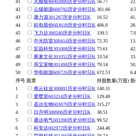
41
天顺股份
002800
历史
分时
日K
56.77
22
42
云煤能源
600792
历史
分时
日K
361.66
4.
43
康力源
301287
历史
分时
日K
16.52
41
44
杭电股份
603618
历史
分时
日K
406.9
28
45
飞力达
300240
历史
分时
日K
339.5
7.
46
中光防雷
300414
历史
分时
日K
72.35
13
47
宏昌科技
301008
历史
分时
日K
75.61
42
48
果麦文化
301052
历史
分时
日K
33.54
33
49
乖宝宠物
301498
历史
分时
日K
79.14
50
50
华电能源
600726
历史
分时
日K
672.53
6.
序号
股票
持股数量(万股)
股
1
惠云钛业
300891
历史
分时
日K
140.31
2
爱婴室
603214
历史
分时
日K
129.49
3
圣达生物
603079
历史
分时
日K
115.27
4
日月明
300906
历史
分时
日K
38.51
5
通达电气
603390
历史
分时
日K
99.52
6
科安达
002972
历史
分时
日K
244.46
7
荣旗科技
301360
历史
分时
日K
79.74