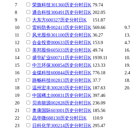
7
荣旗科技
301360
历史
分时
日K
79.74
8
通合科技
300491
历史
分时
日K
202.05
9
大东方
600327
历史
分时
日K
151.87
10
雷科防务
002413
历史
分时
日K
569.66
9.
11
风光股份
301100
历史
分时
日K
36.27
13
12
合金投资
000633
历史
分时
日K
153.9
4.
13
美邦股份
605033
历史
分时
日K
49.74
16
14
盛屯矿业
600711
历史
分时
日K
1939.11
10
15
中兰环保
300854
历史
分时
日K
123.33
19
16
金煤科技
600844
历史
分时
日K
776.18
2.
17
路畅科技
002813
历史
分时
日K
37.7
18
18
温州宏丰
300283
历史
分时
日K
187.63
20
19
中国稀土
000831
历史
分时
日K
397.46
20
贝肯能源
002828
历史
分时
日K
236.09
21
奥康国际
603001
历史
分时
日K
185.56
22
晶华微
688130
历史
分时
日K
110.9
23
日科化学
300214
历史
分时
日K
295.47