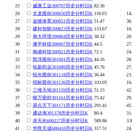
25
威唐工业
300707
历史
分时
日K
82.36
26
太龙股份
300650
历史
分时
日K
118.03
14
27
金陵体育
300651
历史
分时
日K
51.47
30
28
建科智能
300823
历史
分时
日K
133.67
16
29
南大环境
300864
历史
分时
日K
38.32
20
30
康平科技
300907
历史
分时
日K
44.5
27
31
南凌科技
300921
历史
分时
日K
72.1
24
32
凯淳股份
301001
历史
分时
日K
44.16
28
33
拓新药业
301089
历史
分时
日K
45.76
27
34
恒光股份
301118
历史
分时
日K
36.44
23
35
招标股份
301136
历史
分时
日K
103.05
16
36
三维天地
301159
历史
分时
日K
51.15
42
37
唯万密封
301161
历史
分时
日K
75.42
29
38
易点天下
301171
历史
分时
日K
291.41
45
39
通达海
301378
历史
分时
日K
80.4
31
40
赤天化
600227
历史
分时
日K
589.86
3.
41
华胜天成
600410
历史
分时
日K
317.51
24