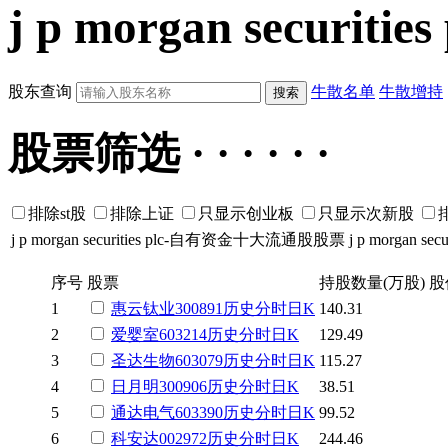
j p morgan securit
股东查询
牛散名单
牛散增持
股票筛选 · · · · · ·
排除st股
排除上证
只显示创业板
只显示次新股
j p morgan securities plc-自有资金十大流通股股票
j p morgan 
序号
股票
持股数量(万股)
股
1
惠云钛业
300891
历史
分时
日K
140.31
2
爱婴室
603214
历史
分时
日K
129.49
3
圣达生物
603079
历史
分时
日K
115.27
4
日月明
300906
历史
分时
日K
38.51
5
通达电气
603390
历史
分时
日K
99.52
6
科安达
002972
历史
分时
日K
244.46