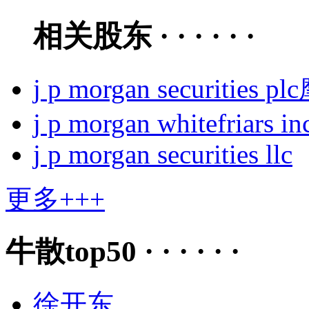
相关股东 · · · · · ·
j p morgan securi
j p morgan whitefriars in
j p morgan securities llc
更多+++
牛散top50 · · · · · ·
徐开东