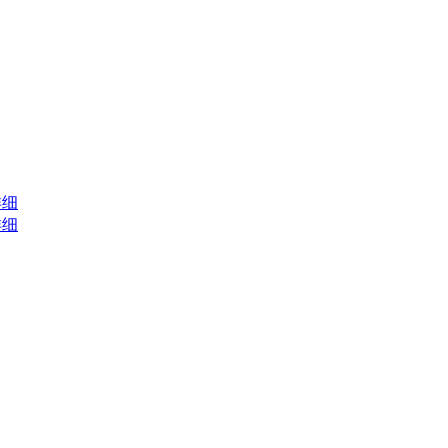
详细
详细