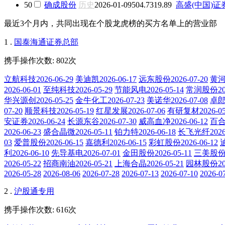
50
确成股份
历史
2026-01-09
504.73
19.89
高盛(中国)
最近3个月内，共同出现在个股龙虎榜的买方名单上的营业部
1 .
国泰海通证券总部
携手操作次数: 802次
立航科技2026-06-29
美迪凯2026-06-17
远东股份2026-07-20
黄河旋
2026-06-01
至纯科技2026-05-29
节能风电2026-05-14
常润股份202
华兴源创2026-05-25
金牛化工2026-07-23
美诺华2026-07-08
卓郎智
07-20
顺景科技2026-05-19
红星发展2026-07-06
有研复材2026-05
安证券2026-06-24
长源东谷2026-07-30
威高血净2026-06-12
百合花
2026-06-23
盛合晶微2026-05-11
铂力特2026-06-18
长飞光纤2026-
03
爱普股份2026-06-15
嘉德利2026-06-15
彩虹股份2026-06-12
迪
利2026-06-10
先导基电2026-07-01
金田股份2026-05-11
三美股份20
2026-05-22
招商南油2026-05-21
上海合晶2026-05-21
园林股份202
2026-05-28
2026-08-06
2026-07-28
2026-07-13
2026-07-10
2026-0
2 .
沪股通专用
携手操作次数: 616次