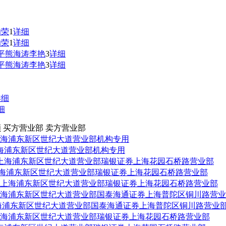
功荣
1
详细
功荣
1
详细
平
熊海涛
李艳
3
详细
平
熊海涛
李艳
3
详细
详细
细
额
买方营业部
卖方营业部
上海浦东新区世纪大道营业部
机构专用
上海浦东新区世纪大道营业部
机构专用
券上海浦东新区世纪大道营业部
瑞银证券上海花园石桥路营业部
上海浦东新区世纪大道营业部
瑞银证券上海花园石桥路营业部
券上海浦东新区世纪大道营业部
瑞银证券上海花园石桥路营业部
上海浦东新区世纪大道营业部
国泰海通证券上海普陀区铜川路营业
上海浦东新区世纪大道营业部
国泰海通证券上海普陀区铜川路营业
上海浦东新区世纪大道营业部
瑞银证券上海花园石桥路营业部