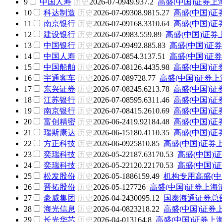
9
中国人寿
历史
2026-07-09
49.9
37.2
高盛(中国)证券
10
科达制造
历史
2026-07-09
308.98
15.27
高盛(中国)
11
南京银行
历史
2026-07-09
168.33
10.64
高盛(中国)
12
建设银行
历史
2026-07-09
83.55
9.89
高盛(中国)证
13
中国银行
历史
2026-07-09
492.88
5.83
高盛(中国)证
14
中国人寿
历史
2026-07-08
54.31
37.51
高盛(中国)证
15
中国船舶
历史
2026-07-08
126.44
35.98
高盛(中国)
16
宇通客车
历史
2026-07-08
97
28.77
高盛(中国)证券
17
东兴证券
历史
2026-07-08
245.62
13.78
高盛(中国)
18
江苏银行
历史
2026-07-08
595.63
11.46
高盛(中国)
19
南京银行
历史
2026-07-08
415.26
10.69
高盛(中国)
20
富创精密
历史
2026-06-24
19.92
184.48
高盛(中国)
21
瑞斯康达
历史
2026-06-15
180.41
10.35
高盛(中国)
22
方正科技
历史
2026-06-09
258
10.85
高盛(中国)证
23
奕瑞科技
历史
2026-05-22
187.63
170.53
高盛(中国)
24
奕瑞科技
历史
2026-05-22
120.22
170.53
高盛(中国)
25
松发股份
历史
2026-05-18
86
159.49
机构专用
高盛(
26
晋拓股份
历史
2026-05-12
77
26
高盛(中国)证券上
27
豪威集团
历史
2026-04-24
300
95.12
国泰海通证券总
28
海光信息
历史
2026-04-08
23
218.22
高盛(中国)证
29
长光华芯
历史
2026-04-01
3
164.8
高盛(中国)证券