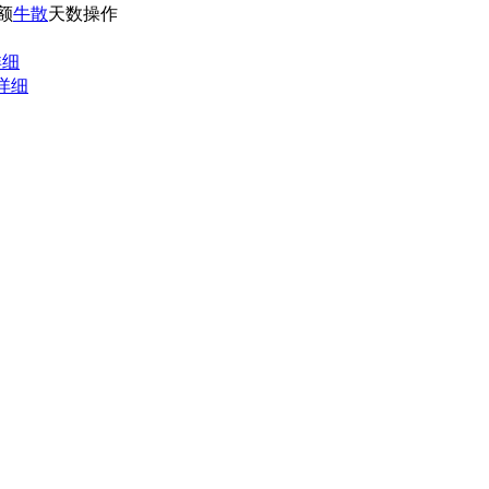
额
牛散
天数
操作
详细
详细