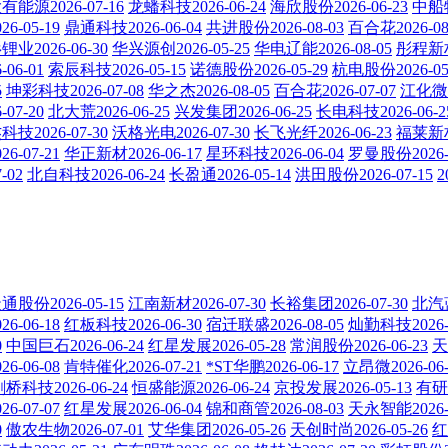
有能源2026-07-16
龙蟠科技2026-06-24
海欣股份2026-06-23
中船特
6-05-19
鼎通科技2026-06-04
共进股份2026-08-03
百合花2026-08
业2026-06-30
华兴源创2026-05-25
华电辽能2026-08-05
彤程新材2
06-01
索辰科技2026-05-15
诺德股份2026-05-29
杭电股份2026-05
5
坤彩科技2026-07-08
华之杰2026-08-05
百合花2026-07-07
江化微20
07-20
北大荒2026-06-25
兴发集团2026-06-25
长电科技2026-06-2
技2026-07-30
沃格光电2026-07-30
长飞光纤2026-06-23
福莱新材2
6-07-21
华正新材2026-06-17
星环科技2026-06-04
罗曼股份2026-0
-02
北自科技2026-06-24
长盈通2026-05-14
洪田股份2026-07-15
2
通股份2026-05-15
江南新材2026-07-30
长裕集团2026-07-30
北汽蓝
6-06-18
红板科技2026-06-30
宿迁联盛2026-08-05
灿勤科技2026-0
0
中国巨石2026-06-24
红星发展2026-05-28
常润股份2026-06-23
天
6-06-08
肯特催化2026-07-21
*ST华鹏2026-06-17
立昂微2026-06-
桥科技2026-06-24
恒盛能源2026-06-24
京投发展2026-05-13
有研硅
6-07-07
红星发展2026-06-04
锦和商管2026-08-03
天永智能2026-0
0
傲农生物2026-07-01
艾华集团2026-05-26
天创时尚2026-05-26
红