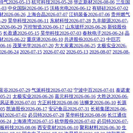
气2026-05-13
杭可科技2026-05-28
华正新材2026-08-06
三生国
-03
中化国际2026-06-15
沃格光电2026-06-12
有研硅2026-07-02
026-06-26
上海合晶2026-07-07
江钨装备2026-07-06
贵州燃气
-29
昊华科技2026-06-11
东材科技2026-07-28
九丰能源2026-07-
26-06-29
万控智造2026-06-17
山东玻纤2026-06-26
新锐股份
5
长盈通2026-05-15
昊华科技2026-07-03
春秋电子2026-06-24
晶
026-06-22
重庆港2026-06-10
共进股份2026-07-23
中巨芯
6-16
茂莱光学2026-07-20
方大炭素2026-06-25
太极实业2026-
026-06-24
2026-07-15
2026-07-02
2026-05-13
2026-08-07
2026-08-
谷2026-07-29
气派科技2026-07-02
宁波中百2026-07-01
泰诺麦
5-21
太极实业2026-06-26
嘉元科技2026-06-16
大胜达2026-06-
风证券2026-07-01
方正科技2026-08-06
法狮龙2026-06-10
长源
05
凯迪股份2026-06-17
安记食品2026-07-31
长裕集团2026-06-
2026-07-02
必贝特2026-07-28
昊华科技2026-08-06
长江通信
6-24
上海港湾2026-07-15
杭华股份2026-07-02
必贝特2026-07-
板科技2026-08-06
西安奕材2026-06-10
聚和材料2026-06-30
生