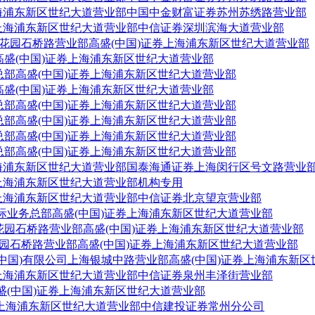
上海浦东新区世纪大道营业部
中国中金财富证券苏州苏绣路营业部
券上海浦东新区世纪大道营业部
中信证券深圳滨海大道营业部
花园石桥路营业部
高盛(中国)证券上海浦东新区世纪大道营业部
高盛(中国)证券上海浦东新区世纪大道营业部
总部
高盛(中国)证券上海浦东新区世纪大道营业部
高盛(中国)证券上海浦东新区世纪大道营业部
总部
高盛(中国)证券上海浦东新区世纪大道营业部
总部
高盛(中国)证券上海浦东新区世纪大道营业部
总部
高盛(中国)证券上海浦东新区世纪大道营业部
总部
高盛(中国)证券上海浦东新区世纪大道营业部
上海浦东新区世纪大道营业部
国泰海通证券上海闵行区号文路营业
券上海浦东新区世纪大道营业部
机构专用
券上海浦东新区世纪大道营业部
中信证券北京望京营业部
际业务总部
高盛(中国)证券上海浦东新区世纪大道营业部
花园石桥路营业部
高盛(中国)证券上海浦东新区世纪大道营业部
园石桥路营业部
高盛(中国)证券上海浦东新区世纪大道营业部
中国)有限公司上海银城中路营业部
高盛(中国)证券上海浦东新
券上海浦东新区世纪大道营业部
中信证券泉州丰泽街营业部
盛(中国)证券上海浦东新区世纪大道营业部
券上海浦东新区世纪大道营业部
中信建投证券常州分公司