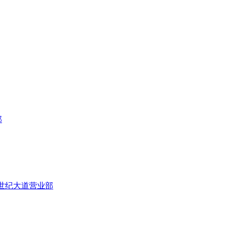
部
区世纪大道营业部