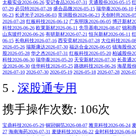
太极实业2026-06-26
安记食品2026-07-31
天通股份2026-05-15
红
07-29
必贝特2026-07-28
盛合晶微2026-05-15
瑞华泰2026-06-10
06-23
长进光子2026-06-03
常润股份2026-06-23
天创时尚2026-05
2026-07-28
红板科技2026-06-12
广东明珠2026-06-05
博迁新材202
科技2026-06-26
欧莱新材2026-06-11
先导基电2026-08-07
锦和商管
山东玻纤2026-06-26
有研新材2026-07-21
恒兴新材2026-06-11
红
06-15
长电科技2026-07-16
西安奕材2026-07-28
大位科技2026-08
2026-05-26
瑞斯康达2026-07-30
福达合金2026-06-05
镇海股份202
股2026-05-28
华之杰2026-07-31
红板科技2026-05-20
柏诚股份202
科技2026-06-30
瑞华泰2026-05-20
天安新材2026-07-30
长盈通202
业2026-06-30
佳华科技2026-05-25
路德科技2026-06-26
海星股份20
2026-07-10
2026-07-30
2026-05-19
2026-05-18
2026-07-28
2026-0
5 .
深股通专用
携手操作次数: 106次
宝鼎科技2026-05-29
铜冠铜箔2026-08-07
雅克科技2026-06-24
麦
27
海南海药2026-07-31
麦捷科技2026-06-22
金时科技2026-06-0