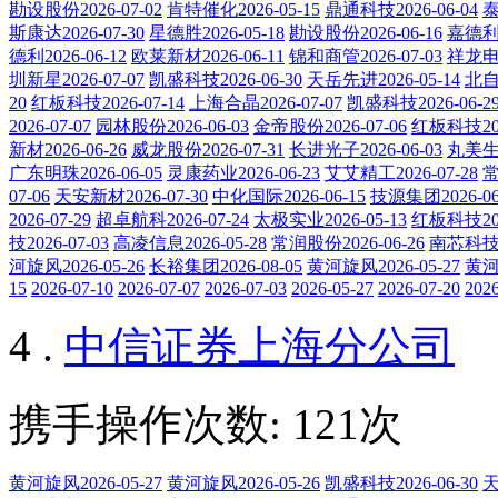
勘设股份2026-07-02
肯特催化2026-05-15
鼎通科技2026-06-04
泰
斯康达2026-07-30
星德胜2026-05-18
勘设股份2026-06-16
嘉德利2
德利2026-06-12
欧莱新材2026-06-11
锦和商管2026-07-03
祥龙电业
圳新星2026-07-07
凯盛科技2026-06-30
天岳先进2026-05-14
北自科
20
红板科技2026-07-14
上海合晶2026-07-07
凯盛科技2026-06-2
2026-07-07
园林股份2026-06-03
金帝股份2026-07-06
红板科技202
新材2026-06-26
威龙股份2026-07-31
长进光子2026-06-03
丸美生物
广东明珠2026-06-05
灵康药业2026-06-23
艾艾精工2026-07-28
常
07-06
天安新材2026-07-30
中化国际2026-06-15
技源集团2026-06
2026-07-29
超卓航科2026-07-24
太极实业2026-05-13
红板科技202
技2026-07-03
高凌信息2026-05-28
常润股份2026-06-26
南芯科技20
河旋风2026-05-26
长裕集团2026-08-05
黄河旋风2026-05-27
黄河旋
15
2026-07-10
2026-07-07
2026-07-03
2026-05-27
2026-07-20
2026
4 .
中信证券上海分公司
携手操作次数: 121次
黄河旋风2026-05-27
黄河旋风2026-05-26
凯盛科技2026-06-30
天