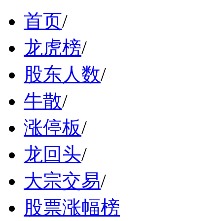
首页
/
龙虎榜
/
股东人数
/
牛散
/
涨停板
/
龙回头
/
大宗交易
/
股票涨幅榜