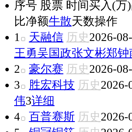
序号
股票
时间
买入(万)
比
净额
牛散
天数
操作
1
天融信
历史
2026-08
王勇
吴国政
张文彬
郑钟
2
豪尔赛
历史
2026-08
3
胜宏科技
历史
2026-
伟
3
详细
4
百普赛斯
历史
2026-