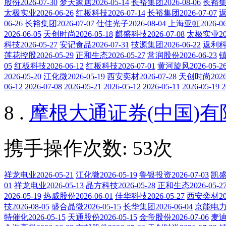
股份2026-07-30
梦天家居2026-05-14
长裕集团2026-08-06
长裕集团
太极实业2026-06-26
红板科技2026-07-14
长裕集团2026-07-07
返
06-26
长裕集团2026-07-07
仕佳光子2026-08-04
上海亚虹2026-06
2026-06-05
天创时尚2026-05-18
麒盛科技2026-07-08
太极实业202
科技2026-05-27
安记食品2026-07-31
技源集团2026-06-22
返利科技
莲花控股2026-05-29
正和生态2026-05-27
常润股份2026-06-23
镇
05
红板科技2026-06-12
红板科技2026-07-01
黄河旋风2026-05-2
2026-05-20
江化微2026-05-19
西安奕材2026-07-28
天创时尚2026-
06-12
2026-07-08
2026-05-21
2026-05-12
2026-05-11
2026-05-19
2
8 .
摩根大通证券(中国)
携手操作次数: 53次
祥龙电业2026-05-21
江化微2026-05-19
鲁银投资2026-07-03
凯盛科
01
祥龙电业2026-05-13
晶方科技2026-05-28
正和生态2026-05-2
2026-05-19
热威股份2026-06-01
佳华科技2026-05-27
西安奕材202
技2026-08-05
盛合晶微2026-05-15
长华集团2026-06-04
京能电力20
特催化2026-05-15
天通股份2026-05-15
金帝股份2026-07-06
麦迪科