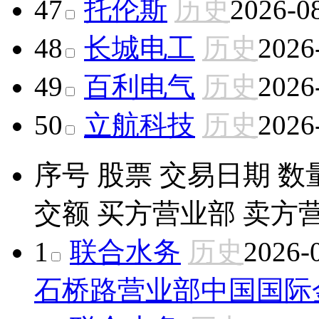
47
托伦斯
历史
2026-0
48
长城电工
历史
2026
49
百利电气
历史
2026
50
立航科技
历史
2026
序号
股票
交易日期
数
交额
买方营业部
卖方
1
联合水务
历史
2026-
石桥路营业部
中国国际