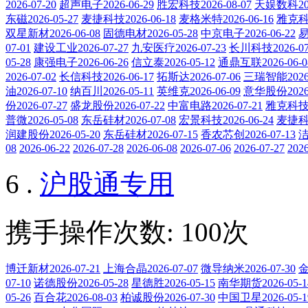
2026-07-20
超声电子2026-06-29
胜宏科技2026-08-07
天娱数科202
东磁2026-05-27
麦捷科技2026-06-18
麦格米特2026-06-16
雅克科技
双星新材2026-06-08
固德电材2026-05-28
中京电子2026-06-22
易
07-01
建设工业2026-07-27
九安医疗2026-07-23
长川科技2026-07
05-28
康强电子2026-06-26
信立泰2026-05-12
通鼎互联2026-06-0
2026-07-02
长信科技2026-06-17
拓斯达2026-07-06
三瑞智能2026-
油2026-07-10
纳百川2026-05-11
英维克2026-06-09
意华股份2026-
份2026-07-27
盛龙股份2026-07-22
中富电路2026-07-21
雅克科技20
普微2026-05-08
东岳硅材2026-07-08
宏景科技2026-06-24
麦捷科技
润建股份2026-05-20
东岳硅材2026-07-15
香农芯创2026-07-13
洁
08
2026-06-22
2026-07-28
2026-06-08
2026-07-06
2026-07-27
2026
6 .
沪股通专用
携手操作次数: 100次
博迁新材2026-07-21
上海合晶2026-07-07
微导纳米2026-07-30
金
07-10
诺德股份2026-05-28
星德胜2026-05-15
南华期货2026-05-1
05-26
百合花2026-08-03
柏诚股份2026-07-30
中国卫星2026-05-1