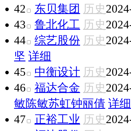
42
东贝集团
历史
2024
43
鲁北化工
历史
2024
44
综艺股份
历史
2024
坚
详细
45
中衡设计
历史
2024
46
福达合金
历史
2024
敏
陈敏
苏虹
钟丽倩
详细
47
正裕工业
历史
2024