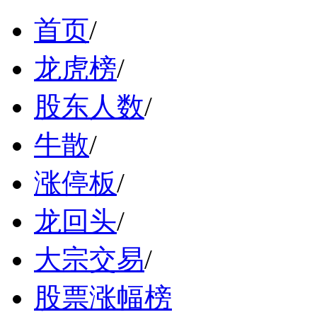
首页
/
龙虎榜
/
股东人数
/
牛散
/
涨停板
/
龙回头
/
大宗交易
/
股票涨幅榜