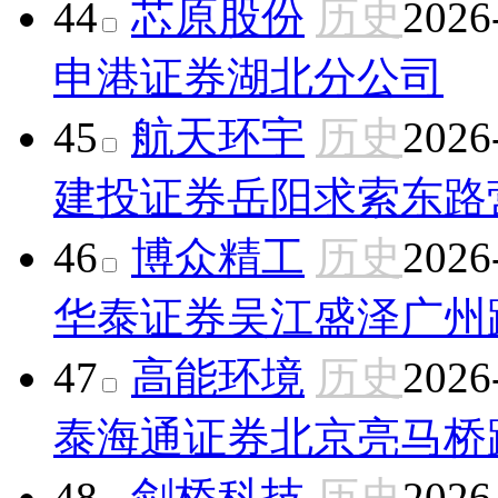
44
芯原股份
历史
2026
申港证券湖北分公司
45
航天环宇
历史
2026
建投证券岳阳求索东路
46
博众精工
历史
2026
华泰证券吴江盛泽广州
47
高能环境
历史
2026
泰海通证券北京亮马桥
48
剑桥科技
历史
2026