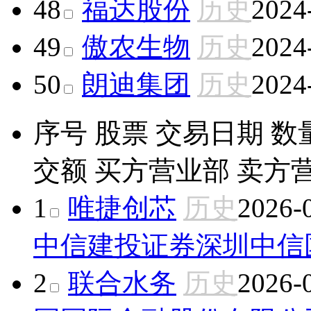
48
福达股份
历史
2024
49
傲农生物
历史
2024
50
朗迪集团
历史
2024
序号
股票
交易日期
数
交额
买方营业部
卖方
1
唯捷创芯
历史
2026-
中信建投证券深圳中信
2
联合水务
历史
2026-