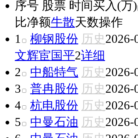
序号
股票
时间
买入(万)
比
净额
牛散
天数
操作
1
柳钢股份
历史
2026-
文辉
宦国平
2
详细
2
中船特气
历史
2026-
3
普冉股份
历史
2026-
4
杭电股份
历史
2026-
5
中曼石油
历史
2026-