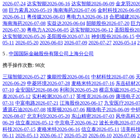
2026-07-24
达实智能2026-06-16
达实智能2026-06-09
金龙羽2026-
08
巨力索具2026-05-19
海南海药2026-07-06
金时科技2026-06-0
2026-06-11
粤传媒2026-06-03
粤电力A2026-06-18
合肥城建2026-
海南海药2026-07-08
实益达2026-06-04
韶能股份2026-07-20
巨力索
2026-07-30
粤电力A2026-06-05
达实智能2026-06-12
圣阳股份2026
达实智能2026-05-26
圣阳股份2026-07-31
神剑股份2026-06-15
中
05-11
2026-05-20
2026-06-03
2026-07-09
2026-07-27
2026-05-14
2
5 .
中国国际金融股份有限公司上海分公司
携手操作次数: 98次
三瑞智能2026-05-27
豫能控股2026-06-01
中材科技2026-07-06
天
2026-06-29
申菱环境2026-07-28
麦格米特2026-07-16
东岳硅材202
07-10
金安国纪2026-08-06
利和兴2026-05-28
横店东磁2026-05-2
泰2026-05-12
实朴检测2026-07-17
英维克2026-06-09
康强电子202
07-31
中富电路2026-07-21
江海股份2026-06-17
九安医疗2026-07
通源石油2026-07-08
埃斯顿2026-07-06
顺络电子2026-06-09
中钨高
2026-08-07
北京利尔2026-05-20
东山精密2026-07-03
风华高科202
06-29
信立泰2026-05-12
中京电子2026-06-22
波长光电2026-07-0
科技2026-07-15
麦格米特2026-06-16
信立泰2026-05-11
洁美科技20
06-11
2026-05-13
2026-06-17
2026-05-20
2026-06-10
2026-07-06
2