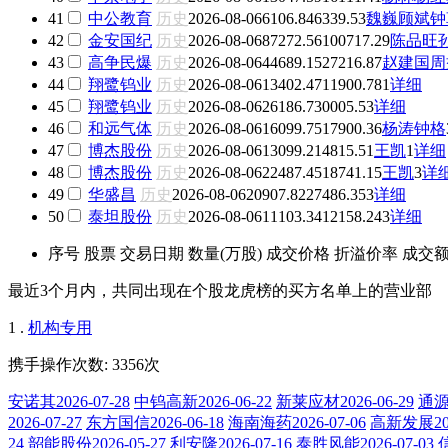
41
中公教育
历史
2026-08-06
6106.84
6339.53
魏巍
顾斌
钟
42
金安国纪
历史
2026-08-06
87272.56
100717.29
陈品旺
43
高争民爆
历史
2026-08-06
44689.15
27216.87
赵建国
周
44
翔鹭钨业
历史
2026-08-06
13402.47
11900.78
1
详细
45
翔鹭钨业
历史
2026-08-06
26186.7
30005.5
3
详细
46
和远气体
历史
2026-08-06
16099.75
17900.36
杨涛
钟格
47
博杰股份
历史
2026-08-06
13099.2
14815.51
王凯
1
详细
48
博杰股份
历史
2026-08-06
22487.45
18741.15
王凯
3
详
49
华盛昌
历史
2026-08-06
20907.82
27486.35
3
详细
50
泰坦股份
历史
2026-08-06
11103.34
12158.24
3
详细
序号
股票
交易日期
数量(万股)
成交价格
折溢价率
成交
最近3个月内，共同出现在个股龙虎榜的买方名单上的营业部
1 .
机构专用
携手操作次数: 3356次
安诺其2026-07-28
中钨高新2026-06-22
新莱应材2026-06-29
通源石
2026-07-27
东方国信2026-06-18
海南海药2026-07-06
高新发展202
24
韶能股份2026-05-27
利安隆2026-07-16
泰胜风能2026-07-03
信