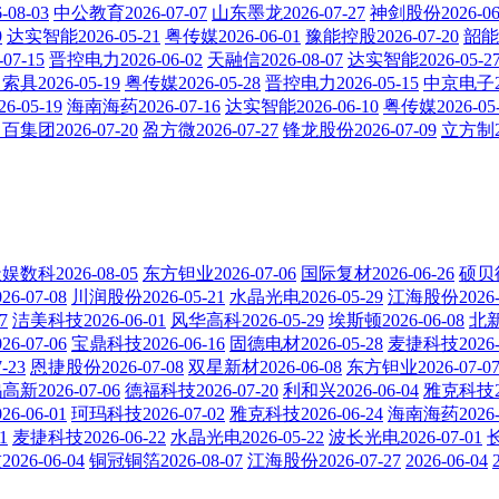
08-03
中公教育2026-07-07
山东墨龙2026-07-27
神剑股份2026-06
9
达实智能2026-05-21
粤传媒2026-06-01
豫能控股2026-07-20
韶能股
07-15
晋控电力2026-06-02
天融信2026-08-07
达实智能2026-05-2
具2026-05-19
粤传媒2026-05-28
晋控电力2026-05-15
中京电子20
-05-19
海南海药2026-07-16
达实智能2026-06-10
粤传媒2026-05-
百集团2026-07-20
盈方微2026-07-27
锋龙股份2026-07-09
立方制20
娱数科2026-08-05
东方钽业2026-07-06
国际复材2026-06-26
硕贝德
6-07-08
川润股份2026-05-21
水晶光电2026-05-29
江海股份2026-0
7
洁美科技2026-06-01
风华高科2026-05-29
埃斯顿2026-06-08
北新
6-07-06
宝鼎科技2026-06-16
固德电材2026-05-28
麦捷科技2026-0
-23
恩捷股份2026-07-08
双星新材2026-06-08
东方钽业2026-07-0
新2026-07-06
德福科技2026-07-20
利和兴2026-06-04
雅克科技20
6-06-01
珂玛科技2026-07-02
雅克科技2026-06-24
海南海药2026-0
1
麦捷科技2026-06-22
水晶光电2026-05-22
波长光电2026-07-01
长
26-06-04
铜冠铜箔2026-08-07
江海股份2026-07-27
2026-06-04