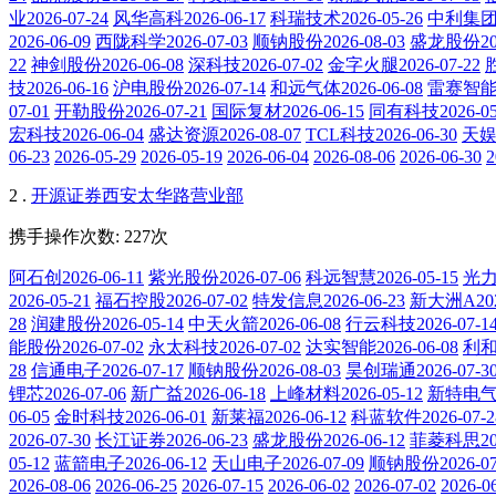
业2026-07-24
风华高科2026-06-17
科瑞技术2026-05-26
中利集团20
2026-06-09
西陇科学2026-07-03
顺钠股份2026-08-03
盛龙股份202
22
神剑股份2026-06-08
深科技2026-07-02
金字火腿2026-07-22
胜
技2026-06-16
沪电股份2026-07-14
和远气体2026-06-08
雷赛智能20
07-01
开勒股份2026-07-21
国际复材2026-06-15
同有科技2026-05
宏科技2026-06-04
盛达资源2026-08-07
TCL科技2026-06-30
天娱数
06-23
2026-05-29
2026-05-19
2026-06-04
2026-08-06
2026-06-30
2
2 .
开源证券西安太华路营业部
携手操作次数: 227次
阿石创2026-06-11
紫光股份2026-07-06
科远智慧2026-05-15
光力科
2026-05-21
福石控股2026-07-02
特发信息2026-06-23
新大洲A2026
28
润建股份2026-05-14
中天火箭2026-06-08
行云科技2026-07-1
能股份2026-07-02
永太科技2026-07-02
达实智能2026-06-08
利和兴
28
信通电子2026-07-17
顺钠股份2026-08-03
昊创瑞通2026-07-3
锂芯2026-07-06
新广益2026-06-18
上峰材料2026-05-12
新特电气20
06-05
金时科技2026-06-01
新莱福2026-06-12
科蓝软件2026-07-2
2026-07-30
长江证券2026-06-23
盛龙股份2026-06-12
菲菱科思202
05-12
蓝箭电子2026-06-12
天山电子2026-07-09
顺钠股份2026-07
2026-08-06
2026-06-25
2026-07-15
2026-06-02
2026-07-02
2026-0