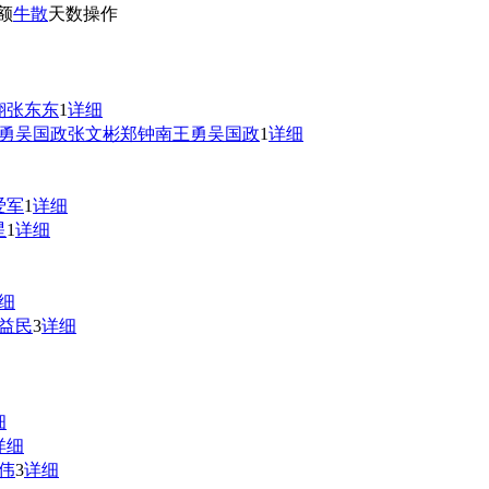
额
牛散
天数
操作
翔
张东东
1
详细
勇
吴国政
张文彬
郑钟南
王勇
吴国政
1
详细
爱军
1
详细
星
1
详细
细
益民
3
详细
细
详细
伟
3
详细