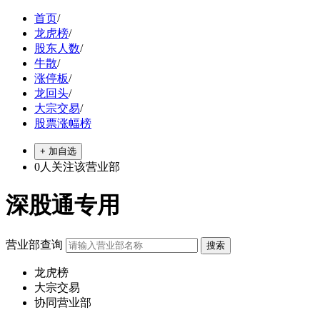
首页
/
龙虎榜
/
股东人数
/
牛散
/
涨停板
/
龙回头
/
大宗交易
/
股票涨幅榜
+ 加自选
0
人关注该营业部
深股通专用
营业部查询
龙虎榜
大宗交易
协同营业部