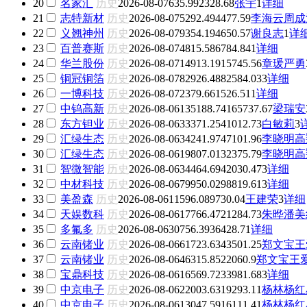
20
名家汇
历史
2026-08-07
635.99
2328.68
张宇
1
详细
21
志特新材
历史
2026-08-07
5292.49
4477.59
李海云
周成
22
义翘神州
历史
2026-08-07
9354.19
4650.57
谢良志
1
详
23
百普赛斯
历史
2026-08-07
4815.58
6784.84
1
详细
24
华兰股份
历史
2026-08-07
14913.19
15745.56
章瑗
严勇
25
铜冠铜箔
历史
2026-08-07
82926.48
82584.03
3
详细
26
一博科技
历史
2026-08-07
2379.66
1526.51
1
详细
27
中钨高新
历史
2026-08-06
135188.74
165737.67
梁瑞安
28
东方钽业
历史
2026-08-06
33371.25
41012.73
白敏莉
3
29
汇绿生态
历史
2026-08-06
34241.97
47101.96
李晓明
高
30
汇绿生态
历史
2026-08-06
19807.01
32375.79
李晓明
高
31
智微智能
历史
2026-08-06
34464.69
42030.47
3
详细
32
中材科技
历史
2026-08-06
79950.02
98819.61
3
详细
33
美盈森
历史
2026-08-06
11596.08
9730.04
王建荣
3
详细
34
天娱数科
历史
2026-08-06
17766.47
21284.73
朱晔
潘美
35
多氟多
历史
2026-08-06
30756.39
36428.7
1
详细
36
云南锗业
历史
2026-08-06
61723.63
43501.25
郑文宝
王
37
云南锗业
历史
2026-08-06
46315.85
22060.9
郑文宝
王
38
宝鼎科技
历史
2026-08-06
16569.72
33981.68
3
详细
39
中京电子
历史
2026-08-06
22003.63
19293.11
杨林
杨红
40
中京电子
历史
2026-08-06
13047.59
16111.41
杨林
杨红