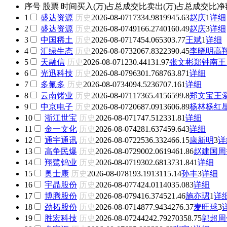
序号
股票
时间
买入(万)
占总成交比
卖出(万)
占总成交比
净
1
盛达资源
历史
2026-08-07
17334.98
19945.63
赵庆
1
详细
2
盛达资源
历史
2026-08-07
49166.27
40160.49
赵庆
3
详细
3
中国稀土
历史
2026-08-07
17454.06
5303.77
王斌
1
详细
4
汇绿生态
历史
2026-08-07
32067.83
22390.45
李晓明
高
5
天融信
历史
2026-08-07
1230.4
4131.97
张文彬
郑钟南
王
6
光迅科技
历史
2026-08-07
96301.7
68763.87
1
详细
7
多氟多
历史
2026-08-07
34094.52
36707.16
1
详细
8
云南锗业
历史
2026-08-07
117365.41
56599.8
郑文宝
王
9
中京电子
历史
2026-08-07
20687.09
13606.89
杨林
杨红
10
浙江世宝
历史
2026-08-07
1747.51
2331.8
1
详细
11
金一文化
历史
2026-08-07
4281.63
7459.64
3
详细
12
通宇通讯
历史
2026-08-07
22536.3
32466.15
康新明
3
详
13
高争民爆
历史
2026-08-07
29002.06
19461.86
赵建国
周
14
翔鹭钨业
历史
2026-08-07
19302.68
13731.84
1
详细
15
奥士康
历史
2026-08-07
8193.19
13115.14
孙丰
3
详细
16
宇晶股份
历史
2026-08-07
7424.01
14035.08
3
详细
17
博腾股份
历史
2026-08-07
9416.37
4521.46
施亦珺
1
详
18
劲拓股份
历史
2026-08-07
14877.94
34276.37
麦旺球
3
19
胜宏科技
历史
2026-08-07
244242.79
270358.75
郭超
周