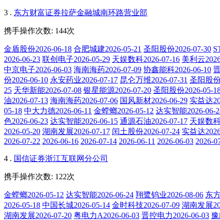
3 .
东方财富证券拉萨金融城南环路营业部
携手操作次数: 144次
金盾股份2026-06-18
合肥城建2026-05-21
圣阳股份2026-07-30
S
2026-06-23
联创电子2026-05-29
天娱数科2026-07-16
美利云2026-
中京电子2026-06-03
海南海药2026-07-09
协鑫能科2026-06-10
晋
份2026-06-10
永安药业2026-07-17
昆仑万维2026-07-31
圣阳股份20
25
天华新能2026-07-08
银星能源2026-07-20
圣阳股份2026-05-1
油2026-07-13
海南海药2026-07-06
国风新材2026-06-29
实益达202
05-18
中大力德2026-06-11
金螳螂2026-05-12
达实智能2026-06-2
色2026-06-23
达实智能2026-06-15
通源石油2026-07-17
天娱数科20
2026-05-20
湖南发展2026-07-17
闰土股份2026-07-24
实益达2026-
2026-07-22
2026-06-16
2026-07-14
2026-06-11
2026-06-03
2026-0
4 .
国信证券浙江互联网分公司
携手操作次数: 122次
金螳螂2026-05-12
达实智能2026-06-24
翔鹭钨业2026-08-06
东方新
2026-05-18
中国长城2026-05-14
金时科技2026-07-09
湖南发展202
湖南发展2026-07-20
粤电力A2026-06-03
晋控电力2026-06-03
豫