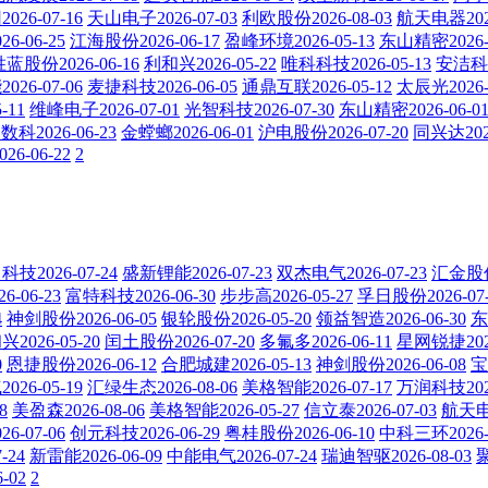
26-07-16
天山电子2026-07-03
利欧股份2026-08-03
航天电器2026
6-06-25
江海股份2026-06-17
盈峰环境2026-05-13
东山精密2026-0
蓝股份2026-06-16
利和兴2026-05-22
唯科科技2026-05-13
安洁科技
26-07-06
麦捷科技2026-06-05
通鼎互联2026-05-12
太辰光2026-
-11
维峰电子2026-07-01
光智科技2026-07-30
东山精密2026-06-0
科2026-06-23
金螳螂2026-06-01
沪电股份2026-07-20
同兴达2026
026-06-22
2
技2026-07-24
盛新锂能2026-07-23
双杰电气2026-07-23
汇金股份2
-06-23
富特科技2026-06-30
步步高2026-05-27
孚日股份2026-07-
4
神剑股份2026-06-05
银轮股份2026-05-20
领益智造2026-06-30
东
2026-05-20
闰土股份2026-07-20
多氟多2026-06-11
星网锐捷2026
0
恩捷股份2026-06-12
合肥城建2026-05-13
神剑股份2026-06-08
宝
26-05-19
汇绿生态2026-08-06
美格智能2026-07-17
万润科技2026
8
美盈森2026-08-06
美格智能2026-05-27
信立泰2026-07-03
航天电器
6-07-06
创元科技2026-06-29
粤桂股份2026-06-10
中科三环2026-0
-24
新雷能2026-06-09
中能电气2026-07-24
瑞迪智驱2026-08-03
聚
6-02
2