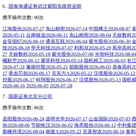
6 .
国泰海通证券武汉紫阳东路营业部
携手操作次数: 90次
江海股份2026-07-27
东山精密2026-07-14
中国稀土2026-08-07
多
2026-05-11
云南锗业2026-06-11
东山精密2026-08-04
天娱数科202
金安国纪2026-06-10
通鼎互联2026-06-04
紫光股份2026-06-30
金
技2026-06-18
华天科技2026-07-07
利和兴2026-05-20
风华高科202
27
天娱数科2026-05-18
紫光股份2026-07-06
光智科技2026-08-0
曦航空2026-06-12
露笑科技2026-05-14
国机精工2026-06-03
长江证
2026-07-31
豫能控股2026-05-21
韶能股份2026-06-03
鼎泰高科202
17
香农芯创2026-06-17
京东方A2026-05-22
汉缆股份2026-05-12
控股2026-06-17
科翔股份2026-06-17
汉缆股份2026-05-13
国机精工
2026-06-16
2026-06-05
2026-07-28
7 .
国新证券北京分公司
携手操作次数: 86次
圣阳股份2026-06-24
道明光学2026-07-17
山金国际2026-07-03
西
份2026-08-06
节能铁汉2026-06-02
海亮股份2026-06-12
中利集团20
盈峰环境2026-08-04
南玻A2026-05-22
京基智农2026-06-16
泰和新