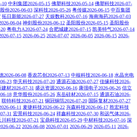
-10
中利集团2026-05-15
佛塑科技2026-05-14
佛塑科技2026-07-
份2026-06-03
深科技2026-05-26
粤传媒2026-06-15
中百集团
7
拓日新能2026-07-27
天娱数科2026-07-16
海南海药2026-07-03
26-06-04
神剑股份2026-06-12
圣阳股份2026-05-15
圣阳股份
20
粤电力A2026-07-24
合肥城建2026-07-15
凯美特气2026-07-14
26-07-15
2026-06-25
2026-07-07
2026-06-05
2026-06-15
2026-
2026-06-08
香农芯创2026-07-13
中核科技2026-06-18
水晶光电
6-23
华天科技2026-07-20
通源石油2026-07-27
佳缘科技2026-
建材2026-07-31
盛达资源2026-06-16
康强电子2026-06-26
信立
6-18
意华股份2026-05-26
东岳硅材2026-07-15
通源石油2026-
7
联特科技2026-07-21
铜冠铜箔2026-07-20
国际复材2026-07-27
26-06-11
麦捷科技2026-06-22
兴森科技2026-06-17
胜宏科技
7-31
宏景科技2026-06-24
祥鑫科技2026-07-30
和远气体2026-
川科技2026-07-21
宝鼎科技2026-05-29
中材科技2026-07-16
深
2026-06-22
2026-06-08
2026-07-01
2026-06-29
2026-05-11
2026-