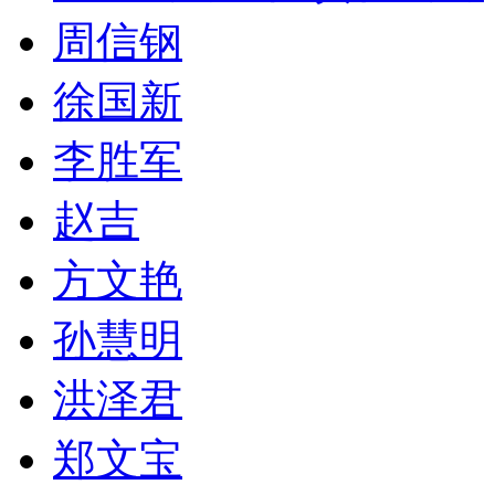
周信钢
徐国新
李胜军
赵吉
方文艳
孙慧明
洪泽君
郑文宝