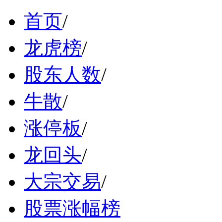
首页
/
龙虎榜
/
股东人数
/
牛散
/
涨停板
/
龙回头
/
大宗交易
/
股票涨幅榜