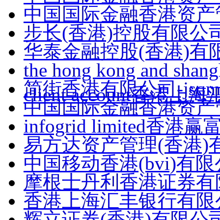
中国国际金融香港资产管理有限
步长(香港)控股有限公
华泰金融控股(香港)有
the hong kong and shangh
简街香港有限公司-jsqm
client account香
中国国际金融香港资产管
infogrid limited
易方达资产管理(香港)
中国移动香港(bvi)有
摩根士丹利香港证券有
香港上海汇丰银行有限公司
辉立证券(香港)有限公