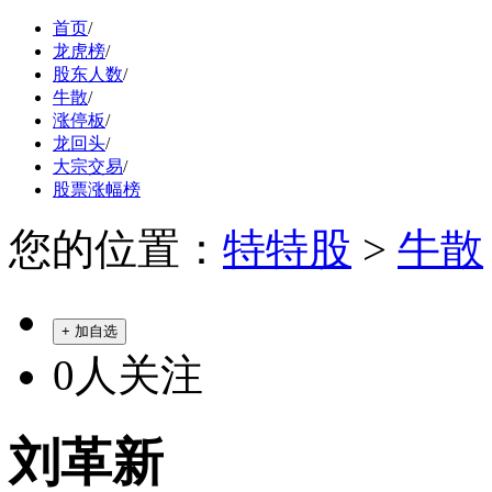
首页
/
龙虎榜
/
股东人数
/
牛散
/
涨停板
/
龙回头
/
大宗交易
/
股票涨幅榜
您的位置：
特特股
>
牛散
+ 加自选
0
人关注
刘革新