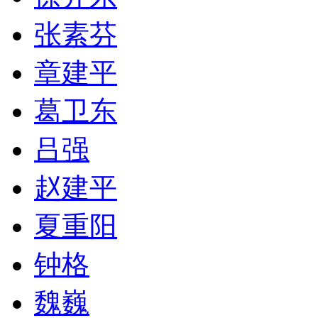
张素芬
章建平
葛卫东
吕强
赵建平
夏重阳
钟格
魏巍