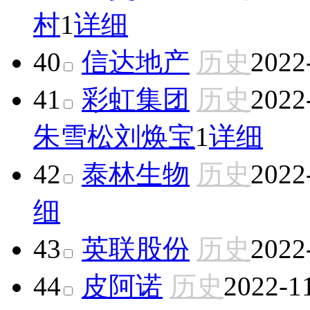
村
1
详细
40
信达地产
历史
2022
41
彩虹集团
历史
2022
朱雪松
刘焕宝
1
详细
42
泰林生物
历史
2022
细
43
英联股份
历史
2022
44
皮阿诺
历史
2022-1