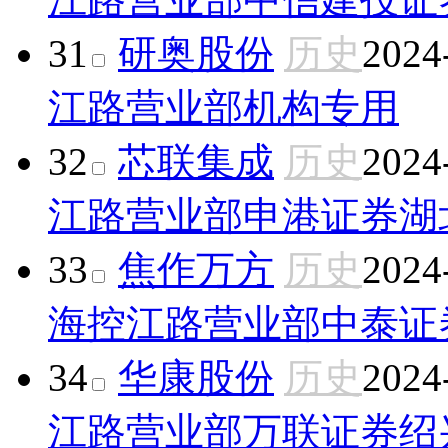
31
研奥股份
历史
2024
江路营业部
机构专用
32
芯联集成
历史
2024
江路营业部
申港证券湖
33
焦作万方
历史
2024
海控江路营业部
中泰证
34
华康股份
历史
2024
江路营业部
万联证券绍