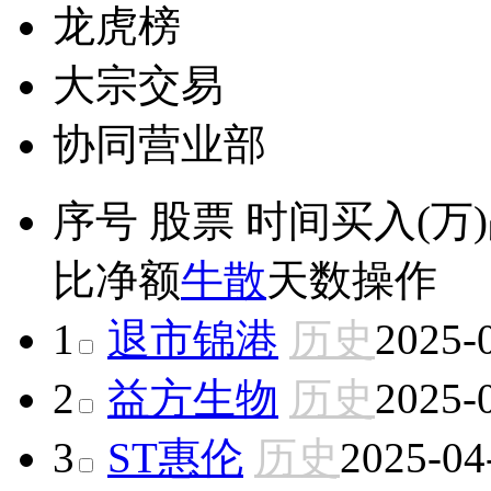
龙虎榜
大宗交易
协同营业部
序号
股票
时间
买入(万)
比
净额
牛散
天数
操作
1
退市锦港
历史
2025-
2
益方生物
历史
2025-
3
ST惠伦
历史
2025-04