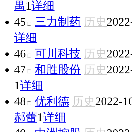
禺
1
详细
45
三力制药
历史
2022
详细
46
可川科技
历史
2022
47
和胜股份
历史
2022
1
详细
48
优利德
历史
2022-1
郝蕾
1
详细