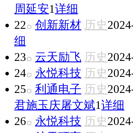
周延安
1
详细
22
创新新材
历史
2024
细
23
云天励飞
历史
2024
24
永悦科技
历史
2024
25
利通电子
历史
2024
君
施玉庆
屠文斌
1
详细
26
永悦科技
历史
2024