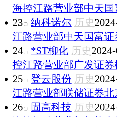
海控江路营业部
中天国
23
纳科诺尔
历史
2024
江路营业部
中天国富证
24
*ST柳化
历史
2024-
控江路营业部
广发证券
25
登云股份
历史
2024
江路营业部
联储证券北
26
固高科技
历史
2024