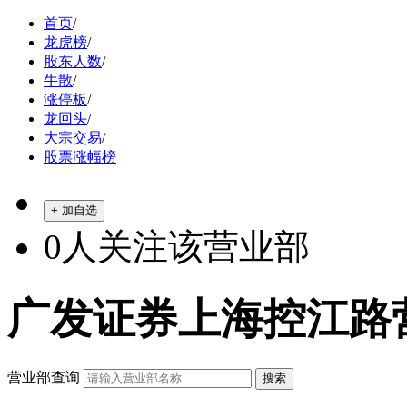
首页
/
龙虎榜
/
股东人数
/
牛散
/
涨停板
/
龙回头
/
大宗交易
/
股票涨幅榜
+ 加自选
0
人关注该营业部
广发证券上海控江路
营业部查询