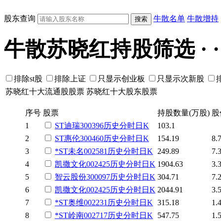
股东查询
牛散名单
牛散增持
牛散苏晓红持股筛选 · · · ·
排除st股
排除上证
只显示创业板
只显示次新股
苏晓红十大流通股股票
苏晓红十大股东股票
序号
股票
持股数量(万股)
股
1
ST迪瑞
300396
历史
分时
日K
103.1
2
ST惠伦
300460
历史
分时
日K
154.19
8.
3
*ST未名
002581
历史
分时
日K
249.89
7.
4
凯撒文化
002425
历史
分时
日K
1904.63
3.
5
智云股份
300097
历史
分时
日K
304.71
7.
6
凯撒文化
002425
历史
分时
日K
2044.91
3.
7
*ST奥维
002231
历史
分时
日K
315.18
1.
8
*ST岭南
002717
历史
分时
日K
547.75
1.