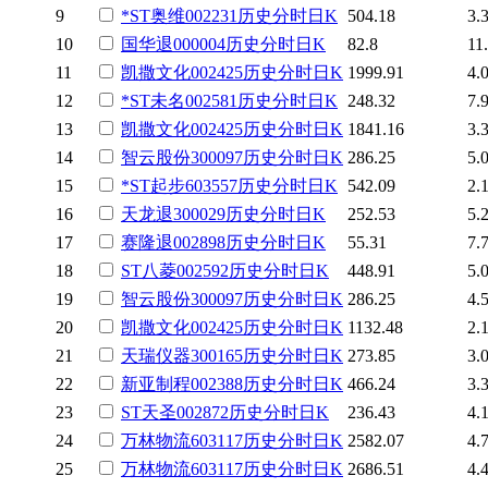
9
*ST奥维
002231
历史
分时
日K
504.18
3.
10
国华退
000004
历史
分时
日K
82.8
11
11
凯撒文化
002425
历史
分时
日K
1999.91
4.
12
*ST未名
002581
历史
分时
日K
248.32
7.
13
凯撒文化
002425
历史
分时
日K
1841.16
3.
14
智云股份
300097
历史
分时
日K
286.25
5.
15
*ST起步
603557
历史
分时
日K
542.09
2.
16
天龙退
300029
历史
分时
日K
252.53
5.
17
赛隆退
002898
历史
分时
日K
55.31
7.
18
ST八菱
002592
历史
分时
日K
448.91
5.
19
智云股份
300097
历史
分时
日K
286.25
4.
20
凯撒文化
002425
历史
分时
日K
1132.48
2.
21
天瑞仪器
300165
历史
分时
日K
273.85
3.
22
新亚制程
002388
历史
分时
日K
466.24
3.
23
ST天圣
002872
历史
分时
日K
236.43
4.
24
万林物流
603117
历史
分时
日K
2582.07
4.
25
万林物流
603117
历史
分时
日K
2686.51
4.