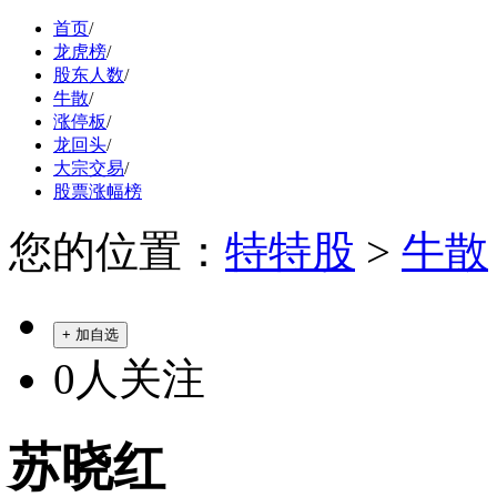
首页
/
龙虎榜
/
股东人数
/
牛散
/
涨停板
/
龙回头
/
大宗交易
/
股票涨幅榜
您的位置：
特特股
>
牛散
+ 加自选
0
人关注
苏晓红