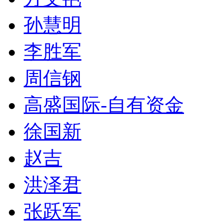
孙慧明
李胜军
周信钢
高盛国际-自有资金
徐国新
赵吉
洪泽君
张跃军