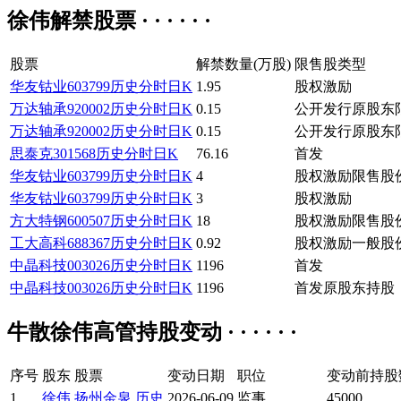
徐伟解禁股票 · · · · · ·
股票
解禁数量(万股)
限售股类型
华友钴业
603799
历史
分时
日K
1.95
股权激励
万达轴承
920002
历史
分时
日K
0.15
公开发行原股东
万达轴承
920002
历史
分时
日K
0.15
公开发行原股东
思泰克
301568
历史
分时
日K
76.16
首发
华友钴业
603799
历史
分时
日K
4
股权激励限售股
华友钴业
603799
历史
分时
日K
3
股权激励
方大特钢
600507
历史
分时
日K
18
股权激励限售股
工大高科
688367
历史
分时
日K
0.92
股权激励一般股
中晶科技
003026
历史
分时
日K
1196
首发
中晶科技
003026
历史
分时
日K
1196
首发原股东持股
牛散徐伟高管持股变动 · · · · · ·
序号
股东
股票
变动日期
职位
变动前持股
1
徐伟
扬州金泉
历史
2026-06-09
监事
45000