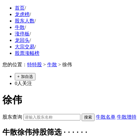
首页
/
龙虎榜
/
股东人数
/
牛散
/
涨停板
/
龙回头
/
大宗交易
/
股票涨幅榜
您的位置：
特特股
>
牛散
> 徐伟
+ 加自选
0
人关注
徐伟
股东查询
牛散名单
牛散增持
牛散徐伟持股筛选 · · · · · ·