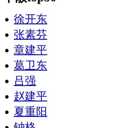
徐开东
张素芬
章建平
葛卫东
吕强
赵建平
夏重阳
钟格