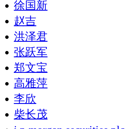
徐国新
赵吉
洪泽君
张跃军
郑文宝
高雅萍
李欣
柴长茂