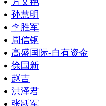
方文艳
孙慧明
李胜军
周信钢
高盛国际-自有资金
徐国新
赵吉
洪泽君
张跃军