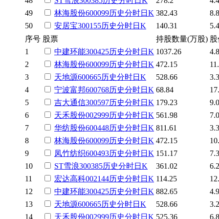
48
ST雪浪
300385
历史
分时
日K
278.2
4.
49
林海股份
600099
历史
分时
日K
382.43
8.
50
安居宝
300155
历史
分时
日K
140.31
5.
序号
股票
持股数量(万股)
股
1
中建环能
300425
历史
分时
日K
1037.26
4.
2
林海股份
600099
历史
分时
日K
472.15
11
3
天地源
600665
历史
分时
日K
528.66
3.
4
宁波富邦
600768
历史
分时
日K
68.84
17
5
吉大通信
300597
历史
分时
日K
179.23
9.
6
天禾股份
002999
历史
分时
日K
561.98
7.
7
华纺股份
600448
历史
分时
日K
811.61
3.
8
林海股份
600099
历史
分时
日K
472.15
10
9
凤竹纺织
600493
历史
分时
日K
151.17
7.
10
ST雪浪
300385
历史
分时
日K
361.02
6.
11
宏达高科
002144
历史
分时
日K
114.25
12
12
中建环能
300425
历史
分时
日K
882.65
4.
13
天地源
600665
历史
分时
日K
528.66
3.
14
天禾股份
002999
历史
分时
日K
525.36
6.