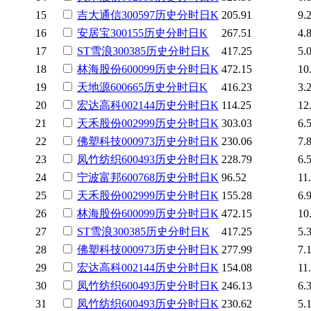
15
吉大通信
300597
历史
分时
日K
205.91
9.
16
安居宝
300155
历史
分时
日K
267.51
4.
17
ST雪浪
300385
历史
分时
日K
417.25
5.
18
林海股份
600099
历史
分时
日K
472.15
10
19
天地源
600665
历史
分时
日K
416.23
3.
20
宏达高科
002144
历史
分时
日K
114.25
12
21
天禾股份
002999
历史
分时
日K
303.03
6.
22
佛塑科技
000973
历史
分时
日K
230.06
7.
23
凤竹纺织
600493
历史
分时
日K
228.79
6.
24
宁波富邦
600768
历史
分时
日K
96.52
11
25
天禾股份
002999
历史
分时
日K
155.28
6.
26
林海股份
600099
历史
分时
日K
472.15
10
27
ST雪浪
300385
历史
分时
日K
417.25
5.
28
佛塑科技
000973
历史
分时
日K
277.99
7.
29
宏达高科
002144
历史
分时
日K
154.08
11
30
凤竹纺织
600493
历史
分时
日K
246.13
6.
31
凤竹纺织
600493
历史
分时
日K
230.62
5.