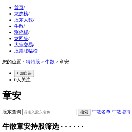
首页
/
龙虎榜
/
股东人数
/
牛散
/
涨停板
/
龙回头
/
大宗交易
/
股票涨幅榜
您的位置：
特特股
>
牛散
> 章安
+ 加自选
0
人关注
章安
股东查询
牛散名单
牛散增持
牛散章安持股筛选 · · · · · ·