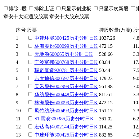
排除st股
排除上证
只显示创业板
只显示次新股
章安十大流通股股票
章安十大股东股票
序号
股票
持股数量(万股)
股
1
中建环能
300425
历史
分时
日K
1037.26
4.
2
林海股份
600099
历史
分时
日K
472.15
11
3
天地源
600665
历史
分时
日K
528.66
3.
4
宁波富邦
600768
历史
分时
日K
68.84
17
5
瑞奇智造
920781
历史
分时
日K
50.44
7.
6
吉大通信
300597
历史
分时
日K
179.23
9.
7
天禾股份
002999
历史
分时
日K
561.98
7.
8
华纺股份
600448
历史
分时
日K
811.61
3.
9
林海股份
600099
历史
分时
日K
472.15
10
10
凤竹纺织
600493
历史
分时
日K
151.17
7.
11
ST雪浪
300385
历史
分时
日K
361.02
6.
12
宏达高科
002144
历史
分时
日K
114.25
12
13
中建环能
300425
历史
分时
日K
882.65
4.