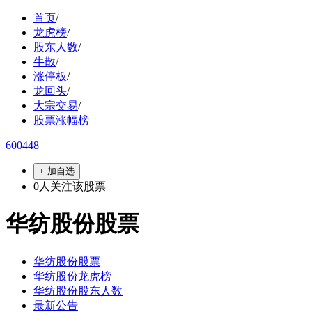
首页
/
龙虎榜
/
股东人数
/
牛散
/
涨停板
/
龙回头
/
大宗交易
/
股票涨幅榜
600448
+ 加自选
0
人关注该股票
华纺股份股票
华纺股份股票
华纺股份龙虎榜
华纺股份股东人数
最新公告