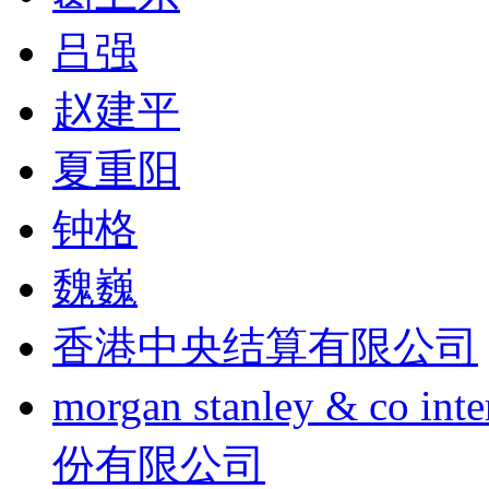
吕强
赵建平
夏重阳
钟格
魏巍
香港中央结算有限公司
morgan stanley & co
份有限公司