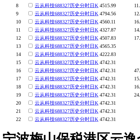
8
云从科技
688327
历史
分时
日K
4515.99
11
9
云从科技
688327
历史
分时
日K
4794.56
12
10
云从科技
688327
历史
分时
日K
4560.11
16
11
云从科技
688327
历史
分时
日K
4327.87
14
12
云从科技
688327
历史
分时
日K
4507.83
17
13
云从科技
688327
历史
分时
日K
4565.35
14
云从科技
688327
历史
分时
日K
4222.83
15
云从科技
688327
历史
分时
日K
4742.31
16
云从科技
688327
历史
分时
日K
4742.31
47
17
云从科技
688327
历史
分时
日K
4742.31
15
18
云从科技
688327
历史
分时
日K
4742.31
16
19
云从科技
688327
历史
分时
日K
4742.31
24
20
云从科技
688327
历史
分时
日K
4742.31
21
云从科技
688327
历史
分时
日K
4742.31
22
云从科技
688327
历史
分时
日K
4742.31
宁波梅山保税港区云逸