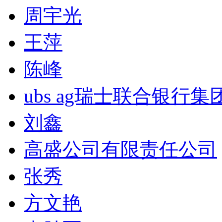
周宇光
王萍
陈峰
ubs ag瑞士联合银行集
刘鑫
高盛公司有限责任公司
张秀
方文艳