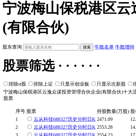
宁波梅山保税港区云
(有限合伙)
股东查询
牛散名单
牛散增持
股票筛选 · · · · · ·
排除st股
排除上证
只显示创业板
只显示次新股
宁波梅山保税港区云逸众谋投资管理合伙企业(有限合伙)十大
股票
序号
股票
持股数量(万股)
股
1
云从科技
688327
历史
分时
日K
2471.09
12
2
云从科技
688327
历史
分时
日K
2553.28
14
3
云从科技
688327
历史
分时
日K
2554.23
17