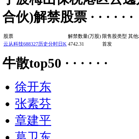
合伙)解禁股票 · · · · · ·
股票
解禁数量(万股)
限售股类型
其他
云从科技
688327
历史
分时
日K
4742.31
首发
牛散top50 · · · · · ·
徐开东
张素芬
章建平
葛卫东