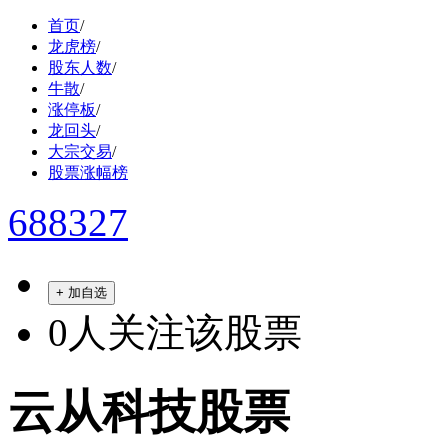
首页
/
龙虎榜
/
股东人数
/
牛散
/
涨停板
/
龙回头
/
大宗交易
/
股票涨幅榜
688327
+ 加自选
0
人关注该股票
云从科技股票