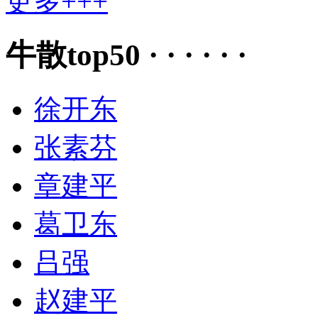
更多+++
牛散top50 · · · · · ·
徐开东
张素芬
章建平
葛卫东
吕强
赵建平