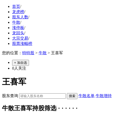
首页
/
龙虎榜
/
股东人数
/
牛散
/
涨停板
/
龙回头
/
大宗交易
/
股票涨幅榜
您的位置：
特特股
>
牛散
> 王喜军
+ 加自选
0
人关注
王喜军
股东查询
牛散名单
牛散增持
牛散王喜军持股筛选 · · · · · ·