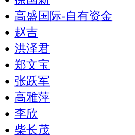
高盛国际-自有资金
赵吉
洪泽君
郑文宝
张跃军
高雅萍
李欣
柴长茂