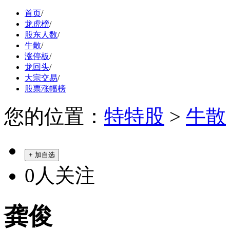
首页
/
龙虎榜
/
股东人数
/
牛散
/
涨停板
/
龙回头
/
大宗交易
/
股票涨幅榜
您的位置：
特特股
>
牛散
+ 加自选
0
人关注
龚俊