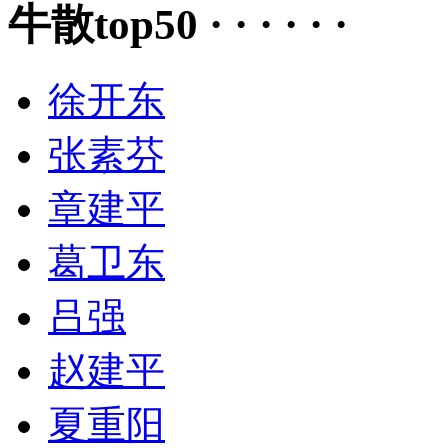
牛散top50 · · · · · ·
徐开东
张素芬
章建平
葛卫东
吕强
赵建平
夏重阳