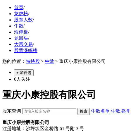
首页
/
龙虎榜
/
股东人数
/
牛散
/
涨停板
/
龙回头
/
大宗交易
/
股票涨幅榜
您的位置：
特特股
>
牛散
> 重庆小康控股有限公司
+ 加自选
0
人关注
重庆小康控股有限公司
股东查询
牛散名单
牛散增持
重庆小康控股有限公司
注册地址：沙坪坝区金桥路 61 号附 3 号