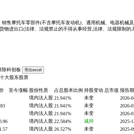
、销售摩托车零部件(不含摩托车发动机)、通用机械、电器机械及
,货物进出口(法律、法规禁止的不得从事经营,法律、法规限制的
排除科创板
十大股东股票
价
至今涨幅
股份性质
占总股本比例
持股变动
总市值
报告
境内法人股
未变
21.941%
2026-0
境内法人股
未变
.83
21.941%
2026-0
境内法人股
未变
21.941%
2026-0
境内法人股
减持
0.96
22.584%
2025-1
境内法人股
未变
1.57
26.527%
2025-0