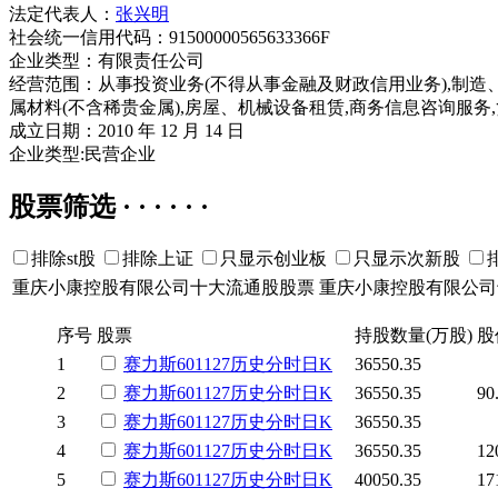
法定代表人：
张兴明
社会统一信用代码：91500000565633366F
企业类型：有限责任公司
经营范围：从事投资业务(不得从事金融及财政信用业务),制造
属材料(不含稀贵金属),房屋、机械设备租赁,商务信息咨询服务
成立日期：2010 年 12 月 14 日
企业类型:民营企业
股票筛选 · · · · · ·
排除st股
排除上证
只显示创业板
只显示次新股
重庆小康控股有限公司十大流通股股票
重庆小康控股有限公司
序号
股票
持股数量(万股)
股
1
赛力斯
601127
历史
分时
日K
36550.35
2
赛力斯
601127
历史
分时
日K
36550.35
90
3
赛力斯
601127
历史
分时
日K
36550.35
4
赛力斯
601127
历史
分时
日K
36550.35
12
5
赛力斯
601127
历史
分时
日K
40050.35
17