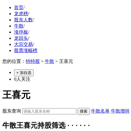
首页
/
龙虎榜
/
股东人数
/
牛散
/
涨停板
/
龙回头
/
大宗交易
/
股票涨幅榜
您的位置：
特特股
>
牛散
> 王喜元
+ 加自选
0
人关注
王喜元
股东查询
牛散名单
牛散增持
牛散王喜元持股筛选 · · · · · ·