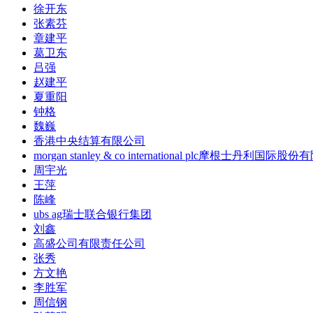
徐开东
张素芬
章建平
葛卫东
吕强
赵建平
夏重阳
钟格
魏巍
香港中央结算有限公司
morgan stanley & co international plc摩根士丹利国际股
周宇光
王萍
陈峰
ubs ag瑞士联合银行集团
刘鑫
高盛公司有限责任公司
张秀
方文艳
李胜军
周信钢