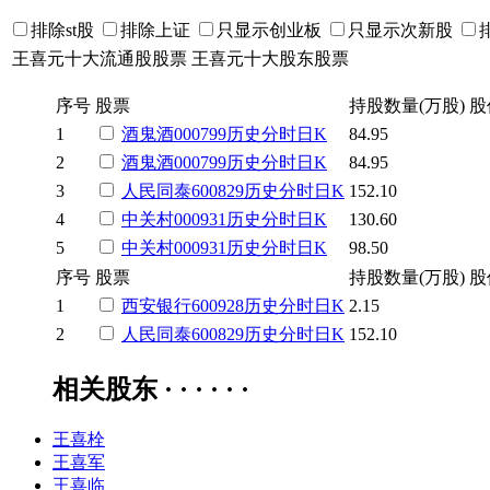
排除st股
排除上证
只显示创业板
只显示次新股
王喜元十大流通股股票
王喜元十大股东股票
序号
股票
持股数量(万股)
股
1
酒鬼酒
000799
历史
分时
日K
84.95
2
酒鬼酒
000799
历史
分时
日K
84.95
3
人民同泰
600829
历史
分时
日K
152.10
4
中关村
000931
历史
分时
日K
130.60
5
中关村
000931
历史
分时
日K
98.50
序号
股票
持股数量(万股)
股
1
西安银行
600928
历史
分时
日K
2.15
2
人民同泰
600829
历史
分时
日K
152.10
相关股东 · · · · · ·
王喜栓
王喜军
王喜临