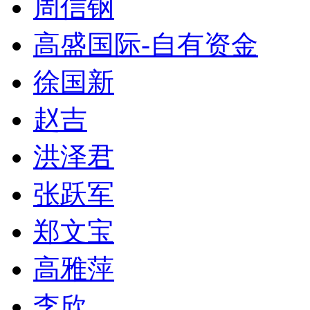
周信钢
高盛国际-自有资金
徐国新
赵吉
洪泽君
张跃军
郑文宝
高雅萍
李欣