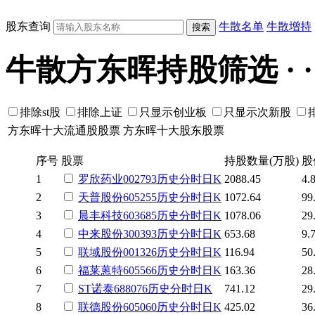
股东查询
牛散名单
牛散增持
牛散方东晖持股筛选 · · · ·
排除st股
排除上证
只显示创业板
只显示次新股
方东晖十大流通股股票
方东晖十大股东股票
序号
股票
持股数量(万股)
股
1
罗欣药业
002793
历史
分时
日K
2088.45
4.
2
天普股份
605255
历史
分时
日K
1072.64
99
3
晨丰科技
603685
历史
分时
日K
1078.06
29
4
中来股份
300393
历史
分时
日K
653.68
9.
5
联域股份
001326
历史
分时
日K
116.94
50
6
福莱蒽特
605566
历史
分时
日K
163.36
28
7
ST诺泰
688076
历史
分时
日K
741.12
29
8
联德股份
605060
历史
分时
日K
425.02
36