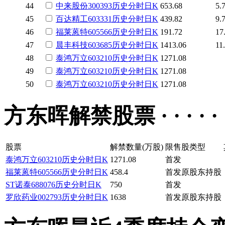
44
中来股份
300393
历史
分时
日K
653.68
5.
45
百达精工
603331
历史
分时
日K
439.82
9.
46
福莱蒽特
605566
历史
分时
日K
191.72
17
47
晨丰科技
603685
历史
分时
日K
1413.06
11
48
泰鸿万立
603210
历史
分时
日K
1271.08
49
泰鸿万立
603210
历史
分时
日K
1271.08
50
泰鸿万立
603210
历史
分时
日K
1271.08
方东晖解禁股票 · · · · · 
股票
解禁数量(万股)
限售股类型
泰鸿万立
603210
历史
分时
日K
1271.08
首发
福莱蒽特
605566
历史
分时
日K
458.4
首发原股东持股
ST诺泰
688076
历史
分时
日K
750
首发
罗欣药业
002793
历史
分时
日K
1638
首发原股东持股