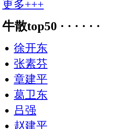
更多+++
牛散top50 · · · · · ·
徐开东
张素芬
章建平
葛卫东
吕强
赵建平