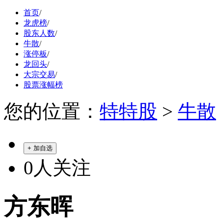
首页
/
龙虎榜
/
股东人数
/
牛散
/
涨停板
/
龙回头
/
大宗交易
/
股票涨幅榜
您的位置：
特特股
>
牛散
+ 加自选
0
人关注
方东晖