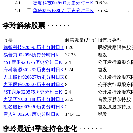
49
捷顺科技
002609
历史
分时
日K
706.34
50
华依科技
688071
历史
分时
日K
135.34
21
李玲解禁股票 · · · · · ·
股票
解禁数量(万股)
限售股类型
鼎智科技
920593
历史
分时
日K
1.26
股权激励限售股
易普力
002096
历史
分时
日K
37.25
增发
*ST康乐
920575
历史
分时
日K
2.4
公开发行原股东
海科新源
301292
历史
分时
日K
9.24
首发
力王股份
920627
历史
分时
日K
8
公开发行原股东
力王股份
920627
历史
分时
日K
8
公开发行原股东
*ST康乐
920575
历史
分时
日K
2.4
公开发行原股东
力诺药包
301188
历史
分时
日K
22.5
首发原股东持股
祖名股份
003030
历史
分时
日K
2
首发原股东持股
唐人神
002567
历史
分时
日K
1464.13
增发
李玲最近4季度持仓变化 · · · · · ·