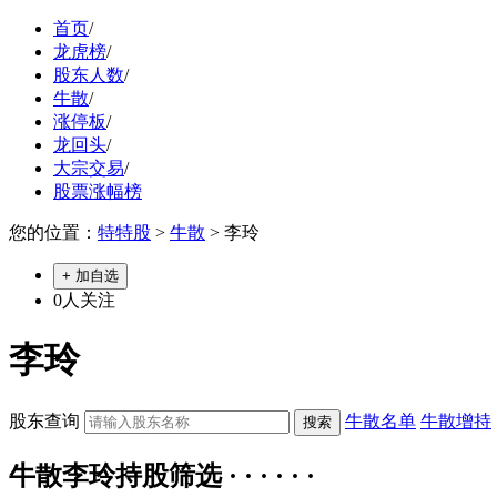
首页
/
龙虎榜
/
股东人数
/
牛散
/
涨停板
/
龙回头
/
大宗交易
/
股票涨幅榜
您的位置：
特特股
>
牛散
> 李玲
+ 加自选
0
人关注
李玲
股东查询
牛散名单
牛散增持
牛散李玲持股筛选 · · · · · ·