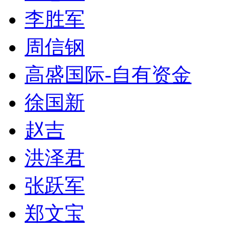
李胜军
周信钢
高盛国际-自有资金
徐国新
赵吉
洪泽君
张跃军
郑文宝