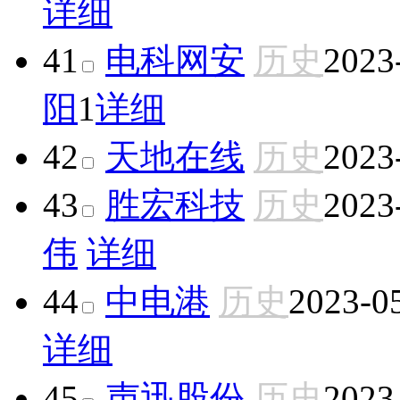
详细
41
电科网安
历史
2023
阳
1
详细
42
天地在线
历史
2023
43
胜宏科技
历史
2023
伟
详细
44
中电港
历史
2023-0
详细
45
声迅股份
历史
2023