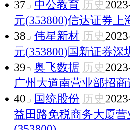
37
中公教育
历史
2023
元(353800)
信达证券上
38
伟星新材
历史
2023
元(353800)
国新证券深
39
奥飞数据
历史
2023
广州大道南营业部
招商证
40
国统股份
历史
2023
益田路免税商务大厦营
(353800)