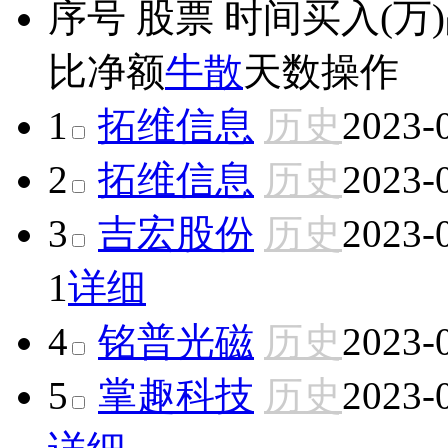
序号
股票
时间
买入(万)
比
净额
牛散
天数
操作
1
拓维信息
历史
2023-
2
拓维信息
历史
2023-
3
吉宏股份
历史
2023-
1
详细
4
铭普光磁
历史
2023-
5
掌趣科技
历史
2023-