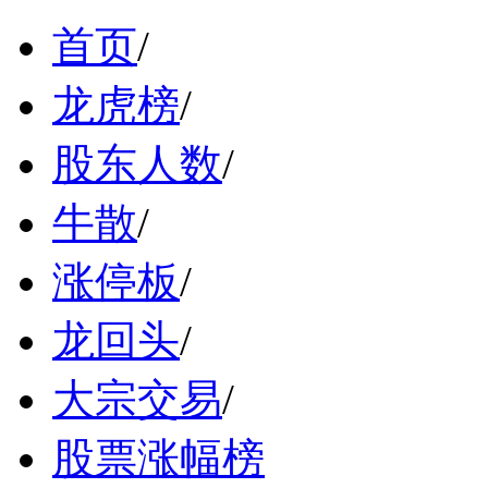
首页
/
龙虎榜
/
股东人数
/
牛散
/
涨停板
/
龙回头
/
大宗交易
/
股票涨幅榜