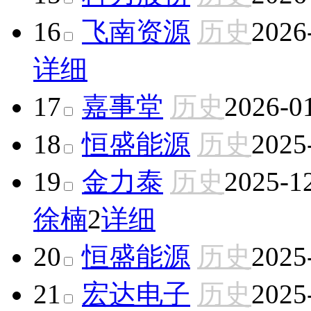
16
飞南资源
历史
2026
详细
17
嘉事堂
历史
2026-0
18
恒盛能源
历史
2025
19
金力泰
历史
2025-1
徐楠
2
详细
20
恒盛能源
历史
2025
21
宏达电子
历史
2025