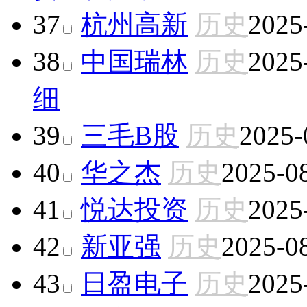
37
杭州高新
历史
2025
38
中国瑞林
历史
2025
细
39
三毛B股
历史
2025-
40
华之杰
历史
2025-0
41
悦达投资
历史
2025
42
新亚强
历史
2025-0
43
日盈电子
历史
2025