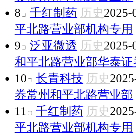
8
千红制药
历史
2025-
平北路营业部
机构专用
9
泛亚微透
历史
2025-
和平北路营业部
华泰证
10
长青科技
历史
2025
券常州和平北路营业部
11
千红制药
历史
2025
平北路营业部
机构专用