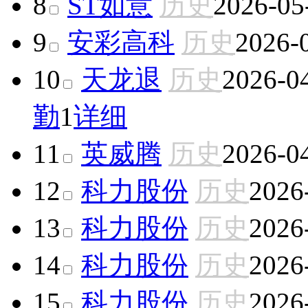
8
ST如意
历史
2026-05
9
安彩高科
历史
2026-
10
天龙退
历史
2026-0
勤
1
详细
11
英威腾
历史
2026-0
12
科力股份
历史
2026
13
科力股份
历史
2026
14
科力股份
历史
2026
15
科力股份
历史
2026