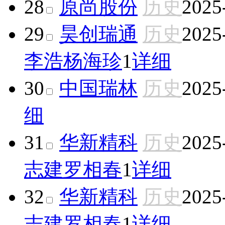
28
原尚股份
历史
2025
29
昊创瑞通
历史
2025
李浩
杨海珍
1
详细
30
中国瑞林
历史
2025
细
31
华新精科
历史
2025
志建
罗相春
1
详细
32
华新精科
历史
2025
志建
罗相春
1
详细