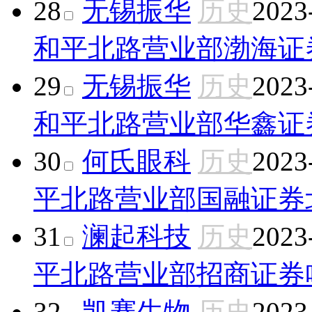
28
无锡振华
历史
2023
和平北路营业部
渤海证
29
无锡振华
历史
2023
和平北路营业部
华鑫证
30
何氏眼科
历史
2023
平北路营业部
国融证券
31
澜起科技
历史
2023
平北路营业部
招商证券
32
凯赛生物
历史
2023