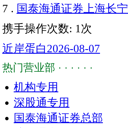
7 .
国泰海通证券上海长宁
携手操作次数: 1次
近岸蛋白2026-08-07
热门营业部 · · · · · ·
机构专用
深股通专用
国泰海通证券总部