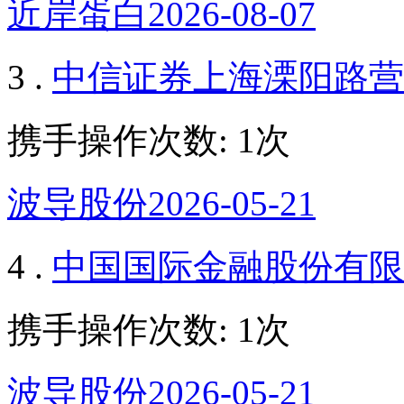
近岸蛋白2026-08-07
3 .
中信证券上海溧阳路营
携手操作次数: 1次
波导股份2026-05-21
4 .
中国国际金融股份有限
携手操作次数: 1次
波导股份2026-05-21