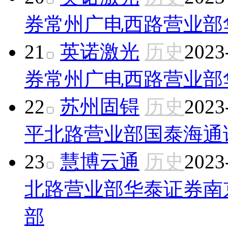
券常州广电西路营业部
21
英诺激光
历史
2023
券常州广电西路营业部
22
苏州固锝
历史
2023
平北路营业部
国泰海通
23
慧博云通
历史
2023
北路营业部
华泰证券南
部