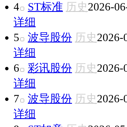
4
ST标准
历史
2026-06
详细
5
波导股份
历史
2026-
详细
6
彩讯股份
历史
2026-
详细
7
波导股份
历史
2026-
详细