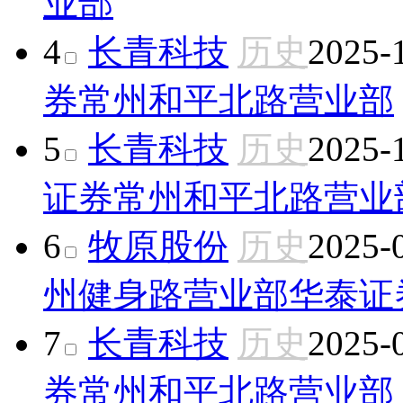
业部
4
长青科技
历史
2025-
券常州和平北路营业部
5
长青科技
历史
2025-
证券常州和平北路营业
6
牧原股份
历史
2025-
州健身路营业部
华泰证
7
长青科技
历史
2025-
券常州和平北路营业部