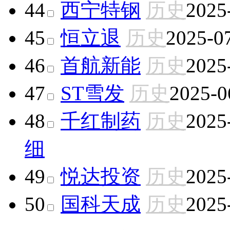
44
西宁特钢
历史
2025
45
恒立退
历史
2025-0
46
首航新能
历史
2025
47
ST雪发
历史
2025-0
48
千红制药
历史
2025
细
49
悦达投资
历史
2025
50
国科天成
历史
2025