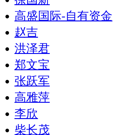
高盛国际-自有资金
赵吉
洪泽君
郑文宝
张跃军
高雅萍
李欣
柴长茂