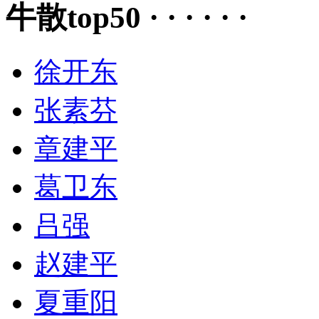
牛散top50 · · · · · ·
徐开东
张素芬
章建平
葛卫东
吕强
赵建平
夏重阳