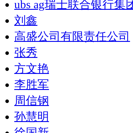
ubs ag瑞士联合银行集
刘鑫
高盛公司有限责任公司
张秀
方文艳
李胜军
周信钢
孙慧明
徐国新