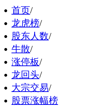
首页
/
龙虎榜
/
股东人数
/
牛散
/
涨停板
/
龙回头
/
大宗交易
/
股票涨幅榜