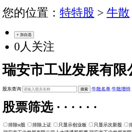
您的位置：
特特股
>
牛散
+ 加自选
0
人关注
瑞安市工业发展有限
股东查询
牛散名单
牛散增持
股票筛选 · · · · · ·
排除st股
排除上证
只显示创业板
只显示次新股