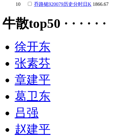
10
乔路铭
920079
历史
分时
日K
1866.67
牛散top50 · · · · · ·
徐开东
张素芬
章建平
葛卫东
吕强
赵建平