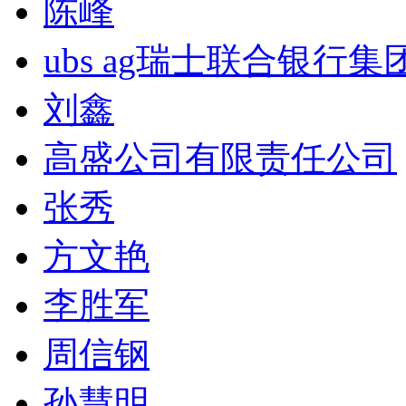
陈峰
ubs ag瑞士联合银行集
刘鑫
高盛公司有限责任公司
张秀
方文艳
李胜军
周信钢
孙慧明