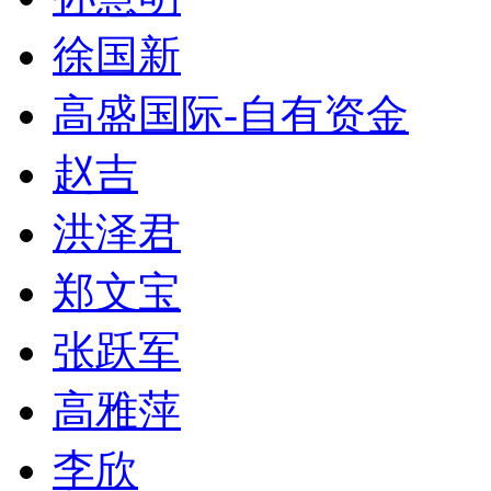
徐国新
高盛国际-自有资金
赵吉
洪泽君
郑文宝
张跃军
高雅萍
李欣