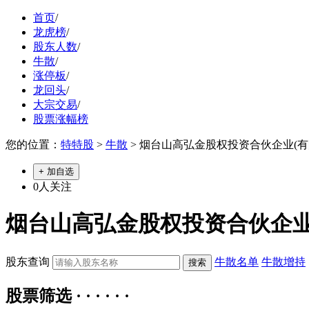
首页
/
龙虎榜
/
股东人数
/
牛散
/
涨停板
/
龙回头
/
大宗交易
/
股票涨幅榜
您的位置：
特特股
>
牛散
> 烟台山高弘金股权投资合伙企业(有
+ 加自选
0
人关注
烟台山高弘金股权投资合伙企业
股东查询
牛散名单
牛散增持
股票筛选 · · · · · ·