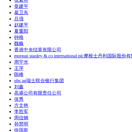
张素芬
章建平
葛卫东
吕强
赵建平
夏重阳
钟格
魏巍
香港中央结算有限公司
morgan stanley & co international plc摩根士丹利国际股
周宇光
王萍
陈峰
ubs ag瑞士联合银行集团
刘鑫
高盛公司有限责任公司
张秀
方文艳
李胜军
周信钢
孙慧明
徐国新