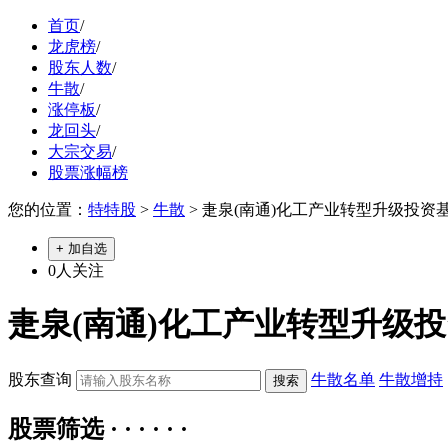
首页
/
龙虎榜
/
股东人数
/
牛散
/
涨停板
/
龙回头
/
大宗交易
/
股票涨幅榜
您的位置：
特特股
>
牛散
> 疌泉(南通)化工产业转型升级投资基
+ 加自选
0
人关注
疌泉(南通)化工产业转型升级投
股东查询
牛散名单
牛散增持
股票筛选 · · · · · ·