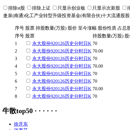
排除st股
排除上证
只显示创业板
只显示次新股
疌泉(南通)化工产业转型升级投资基金(有限合伙)十大流通股
序号
股票
持股数量(万股)
股价
至今涨幅
股份性质
占总
序号
股票
持股数量(万股)
股
1
永大股份
920126
历史
分时
日K
70
2
永大股份
920126
历史
分时
日K
70.00
3
永大股份
920126
历史
分时
日K
70
4
永大股份
920126
历史
分时
日K
70.00
5
永大股份
920126
历史
分时
日K
70
6
永大股份
920126
历史
分时
日K
70
7
永大股份
920126
历史
分时
日K
70.00
8
永大股份
920126
历史
分时
日K
70
牛散top50 · · · · · ·
徐开东