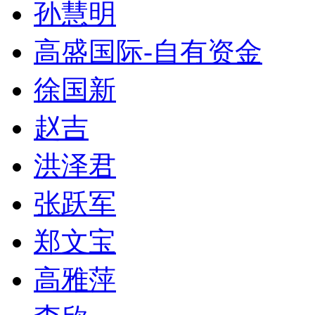
孙慧明
高盛国际-自有资金
徐国新
赵吉
洪泽君
张跃军
郑文宝
高雅萍