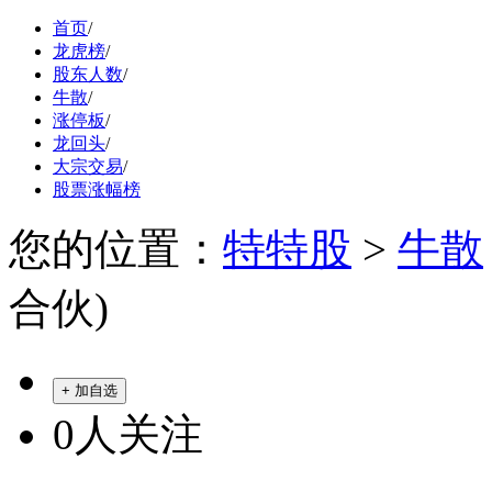
首页
/
龙虎榜
/
股东人数
/
牛散
/
涨停板
/
龙回头
/
大宗交易
/
股票涨幅榜
您的位置：
特特股
>
牛散
合伙)
+ 加自选
0
人关注