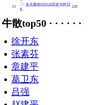
永大股份
920126
历史
分时
日
13
220
K
牛散top50 · · · · · ·
徐开东
张素芬
章建平
葛卫东
吕强
赵建平