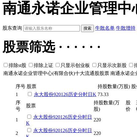
南通永诺企业管理中心
股东查询
牛散名单
牛散增持
股票筛选 · · · · · ·
排除st股
排除上证
只显示创业板
只显示次新股
南通永诺企业管理中心(有限合伙)十大流通股股票
南通永诺企
序号
股票
持股数量(万股)
股
1
永大股份
920126
历史
分时
日K
73.33
序
持股数量(万
股
股票
号
股)
价
永大股份
920126
历史
分时
日
1
220
K
永大股份
920126
历史
分时
日
2
220
K