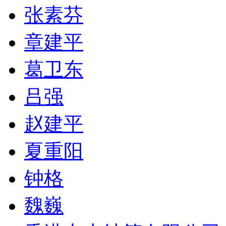
张素芬
章建平
葛卫东
吕强
赵建平
夏重阳
钟格
魏巍