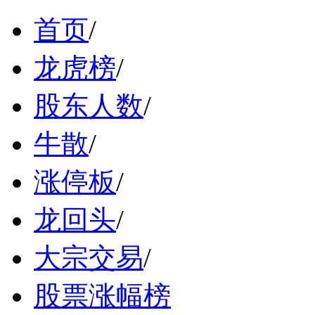
首页
/
龙虎榜
/
股东人数
/
牛散
/
涨停板
/
龙回头
/
大宗交易
/
股票涨幅榜