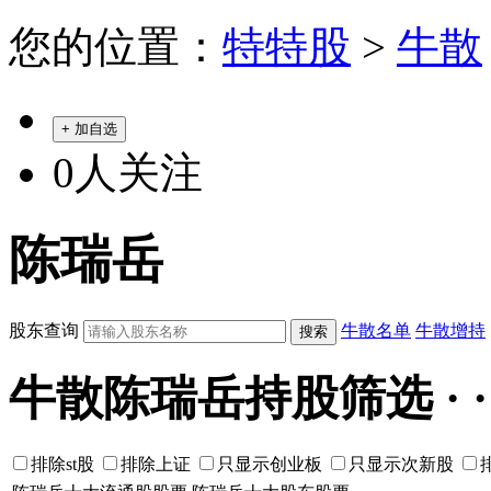
您的位置：
特特股
>
牛散
+ 加自选
0
人关注
陈瑞岳
股东查询
牛散名单
牛散增持
牛散陈瑞岳持股筛选 · · · ·
排除st股
排除上证
只显示创业板
只显示次新股