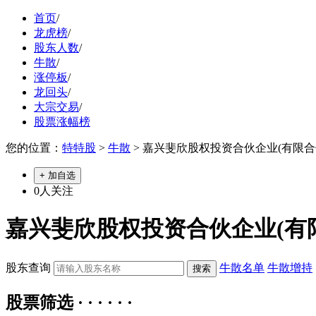
首页
/
龙虎榜
/
股东人数
/
牛散
/
涨停板
/
龙回头
/
大宗交易
/
股票涨幅榜
您的位置：
特特股
>
牛散
> 嘉兴斐欣股权投资合伙企业(有限合
+ 加自选
0
人关注
嘉兴斐欣股权投资合伙企业(有
股东查询
牛散名单
牛散增持
股票筛选 · · · · · ·