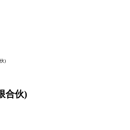
伙)
限合伙)