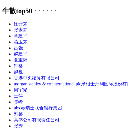
牛散top50 · · · · · ·
徐开东
张素芬
章建平
葛卫东
吕强
赵建平
夏重阳
钟格
魏巍
香港中央结算有限公司
morgan stanley & co international plc摩根士丹利国际股
周宇光
王萍
陈峰
ubs ag瑞士联合银行集团
刘鑫
高盛公司有限责任公司
张秀