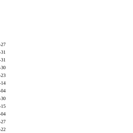
-27
-31
-31
-30
-23
-14
-04
-30
-15
-04
-27
-22