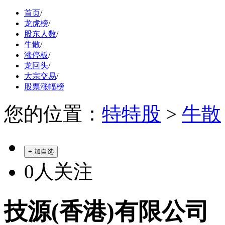
首页
/
龙虎榜
/
股东人数
/
牛散
/
涨停板
/
龙回头
/
大宗交易
/
股票涨幅榜
您的位置：
特特股
>
牛散
+ 加自选
0
人关注
技源(香港)有限公司