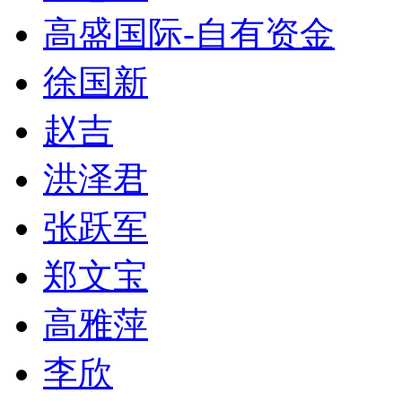
高盛国际-自有资金
徐国新
赵吉
洪泽君
张跃军
郑文宝
高雅萍
李欣