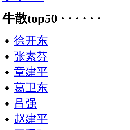
牛散top50 · · · · · ·
徐开东
张素芬
章建平
葛卫东
吕强
赵建平