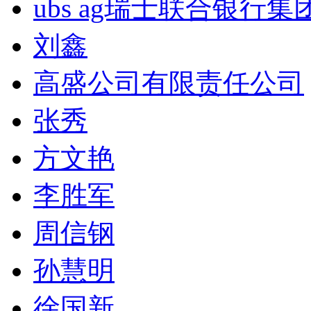
ubs ag瑞士联合银行集
刘鑫
高盛公司有限责任公司
张秀
方文艳
李胜军
周信钢
孙慧明
徐国新