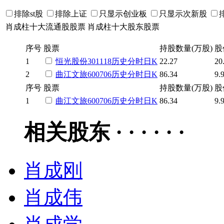
排除st股
排除上证
只显示创业板
只显示次新股
肖成柱十大流通股股票
肖成柱十大股东股票
序号
股票
持股数量(万股)
股
1
恒光股份
301118
历史
分时
日K
22.27
20
2
曲江文旅
600706
历史
分时
日K
86.34
9.
序号
股票
持股数量(万股)
股
1
曲江文旅
600706
历史
分时
日K
86.34
9.
相关股东 · · · · · ·
肖成刚
肖成伟