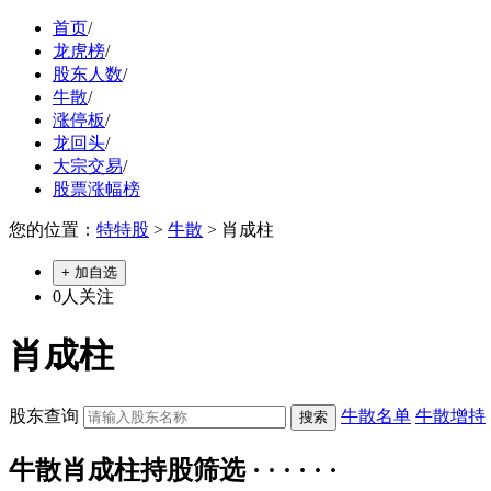
首页
/
龙虎榜
/
股东人数
/
牛散
/
涨停板
/
龙回头
/
大宗交易
/
股票涨幅榜
您的位置：
特特股
>
牛散
> 肖成柱
+ 加自选
0
人关注
肖成柱
股东查询
牛散名单
牛散增持
牛散肖成柱持股筛选 · · · · · ·