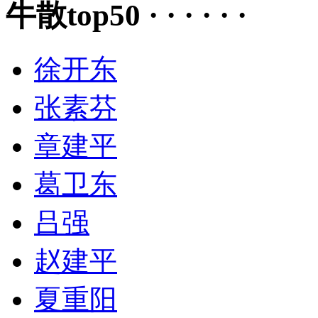
牛散top50 · · · · · ·
徐开东
张素芬
章建平
葛卫东
吕强
赵建平
夏重阳