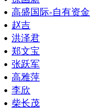
高盛国际-自有资金
赵吉
洪泽君
郑文宝
张跃军
高雅萍
李欣
柴长茂