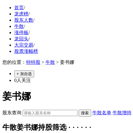
首页
/
龙虎榜
/
股东人数
/
牛散
/
涨停板
/
龙回头
/
大宗交易
/
股票涨幅榜
您的位置：
特特股
>
牛散
> 姜书娜
+ 加自选
0
人关注
姜书娜
股东查询
牛散名单
牛散增持
牛散姜书娜持股筛选 · · · · · ·