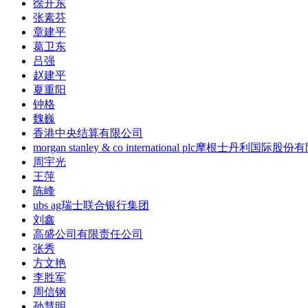
徐开东
张素芬
章建平
葛卫东
吕强
赵建平
夏重阳
钟格
魏巍
香港中央结算有限公司
morgan stanley & co international plc摩根士丹利国际股
周宇光
王萍
陈峰
ubs ag瑞士联合银行集团
刘鑫
高盛公司有限责任公司
张秀
方文艳
李胜军
周信钢
孙慧明