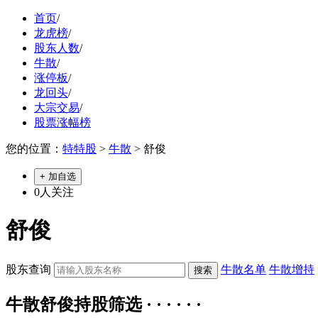
首页
/
龙虎榜
/
股东人数
/
牛散
/
涨停板
/
龙回头
/
大宗交易
/
股票涨幅榜
您的位置：
特特股
>
牛散
> 舒俊
+ 加自选
0
人关注
舒俊
股东查询
牛散名单
牛散增持
牛散舒俊持股筛选 · · · · · ·