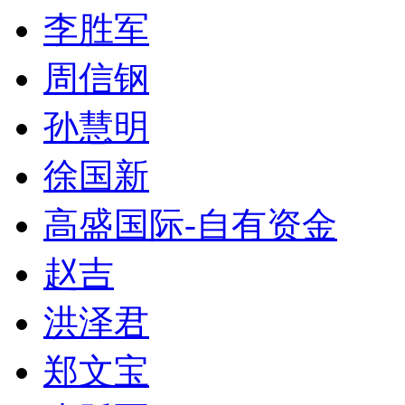
李胜军
周信钢
孙慧明
徐国新
高盛国际-自有资金
赵吉
洪泽君
郑文宝