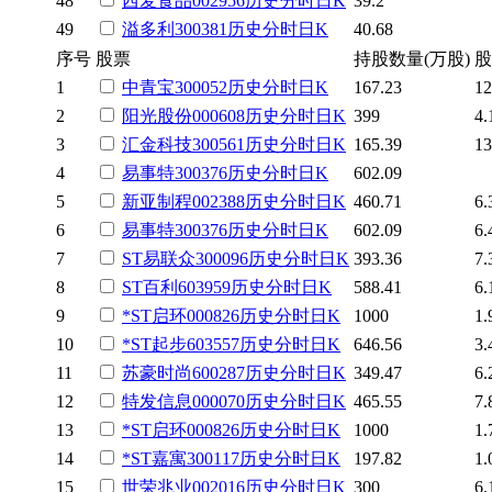
48
西麦食品
002956
历史
分时
日K
39.2
49
溢多利
300381
历史
分时
日K
40.68
序号
股票
持股数量(万股)
股
1
中青宝
300052
历史
分时
日K
167.23
12
2
阳光股份
000608
历史
分时
日K
399
4.
3
汇金科技
300561
历史
分时
日K
165.39
13
4
易事特
300376
历史
分时
日K
602.09
5
新亚制程
002388
历史
分时
日K
460.71
6.
6
易事特
300376
历史
分时
日K
602.09
6.
7
ST易联众
300096
历史
分时
日K
393.36
7.
8
ST百利
603959
历史
分时
日K
588.41
6.
9
*ST启环
000826
历史
分时
日K
1000
1.
10
*ST起步
603557
历史
分时
日K
646.56
3.
11
苏豪时尚
600287
历史
分时
日K
349.47
6.
12
特发信息
000070
历史
分时
日K
465.55
7.
13
*ST启环
000826
历史
分时
日K
1000
1.
14
*ST嘉寓
300117
历史
分时
日K
197.82
1.
15
世荣兆业
002016
历史
分时
日K
300
6.