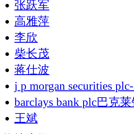
张跃军
高雅萍
李欣
柴长茂
蒋仕波
j p morgan securities
barclays bank plc巴
王斌