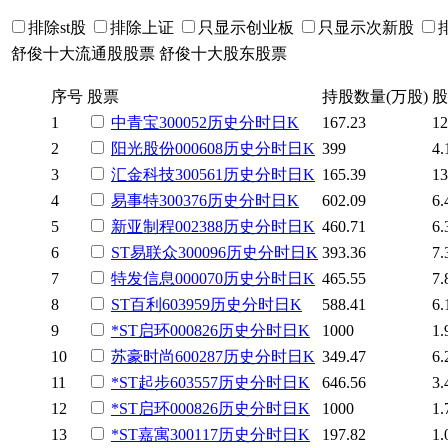
排除st股
排除上证
只显示创业板
只显示次新股
舒俊十大流通股股票
舒俊十大股东股票
序号
股票
持股数量(万股)
股
1
中青宝
300052
历史
分时
日K
167.23
12
2
阳光股份
000608
历史
分时
日K
399
4.
3
汇金科技
300561
历史
分时
日K
165.39
13
4
易事特
300376
历史
分时
日K
602.09
6.
5
新亚制程
002388
历史
分时
日K
460.71
6.
6
ST易联众
300096
历史
分时
日K
393.36
7.
7
特发信息
000070
历史
分时
日K
465.55
7.
8
ST百利
603959
历史
分时
日K
588.41
6.
9
*ST启环
000826
历史
分时
日K
1000
1.
10
苏豪时尚
600287
历史
分时
日K
349.47
6.
11
*ST起步
603557
历史
分时
日K
646.56
3.
12
*ST启环
000826
历史
分时
日K
1000
1.
13
*ST嘉寓
300117
历史
分时
日K
197.82
1.