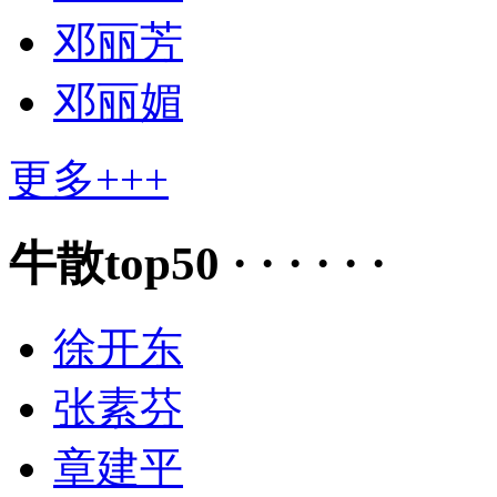
邓丽芳
邓丽媚
更多+++
牛散top50 · · · · · ·
徐开东
张素芬
章建平