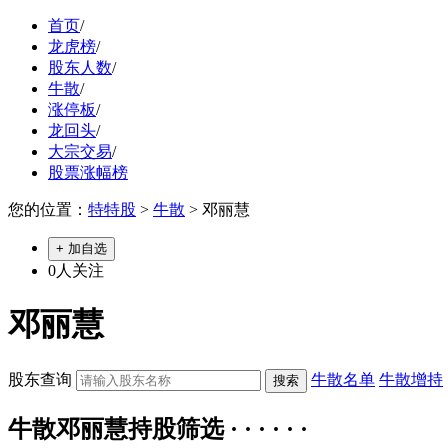
首页
/
龙虎榜
/
股东人数
/
牛散
/
涨停板
/
龙回头
/
大宗交易
/
股票涨幅榜
您的位置：
特特股
>
牛散
> 邓丽慧
+ 加自选
0
人关注
邓丽慧
股东查询
牛散名单
牛散增持
牛散邓丽慧持股筛选 · · · · · ·