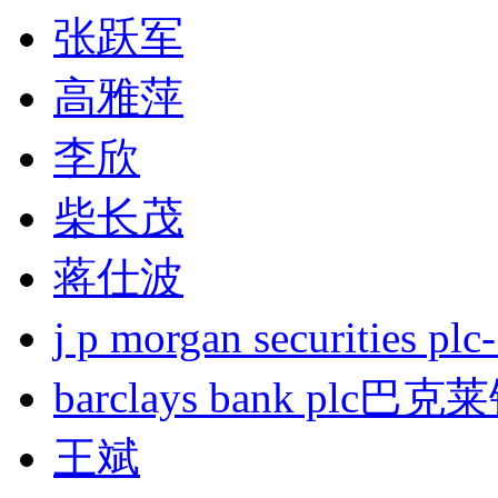
张跃军
高雅萍
李欣
柴长茂
蒋仕波
j p morgan securities
barclays bank plc巴
王斌