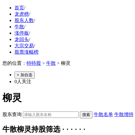
首页
/
龙虎榜
/
股东人数
/
牛散
/
涨停板
/
龙回头
/
大宗交易
/
股票涨幅榜
您的位置：
特特股
>
牛散
> 柳灵
+ 加自选
0
人关注
柳灵
股东查询
牛散名单
牛散增持
牛散柳灵持股筛选 · · · · · ·