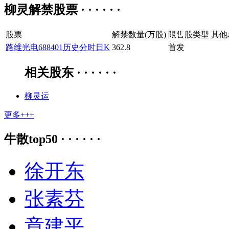
柳灵解禁股票 · · · · · ·
股票
解禁数量(万股)
限售股类型
其他
路维光电
688401
历史
分时
日K
362.8
首发
相关股东 · · · · · ·
柳灵运
更多+++
牛散top50 · · · · · ·
徐开东
张素芬
章建平