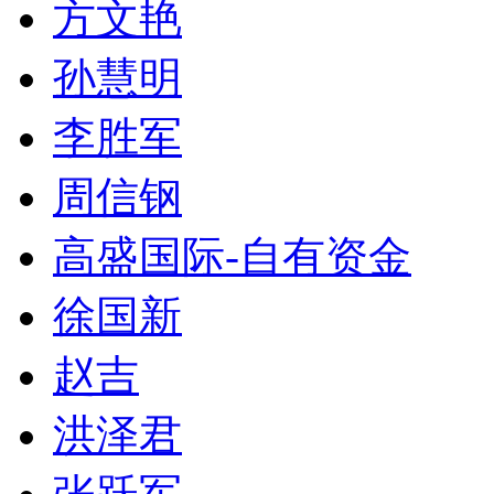
方文艳
孙慧明
李胜军
周信钢
高盛国际-自有资金
徐国新
赵吉
洪泽君