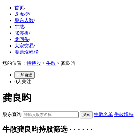
首页
/
龙虎榜
/
股东人数
/
牛散
/
涨停板
/
龙回头
/
大宗交易
/
股票涨幅榜
您的位置：
特特股
>
牛散
> 龚良昀
+ 加自选
0
人关注
龚良昀
股东查询
牛散名单
牛散增持
牛散龚良昀持股筛选 · · · · · ·