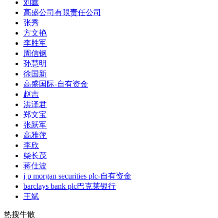
刘鑫
高盛公司有限责任公司
张秀
方文艳
李胜军
周信钢
孙慧明
徐国新
高盛国际-自有资金
赵吉
洪泽君
郑文宝
张跃军
高雅萍
李欣
柴长茂
蒋仕波
j p morgan securities plc-自有资金
barclays bank plc巴克莱银行
王斌
热搜牛散