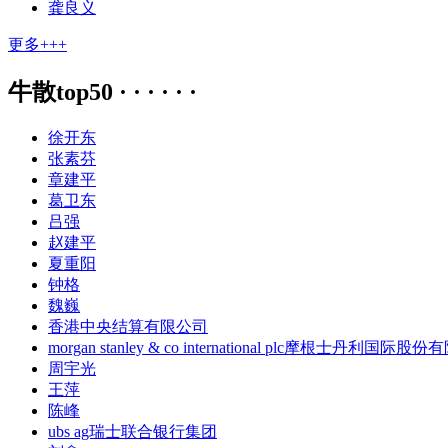
龚良义
更多+++
牛散top50 · · · · · ·
徐开东
张素芬
章建平
葛卫东
吕强
赵建平
夏重阳
钟格
魏巍
香港中央结算有限公司
morgan stanley & co international plc摩根士丹利国际股
周宇光
王萍
陈峰
ubs ag瑞士联合银行集团