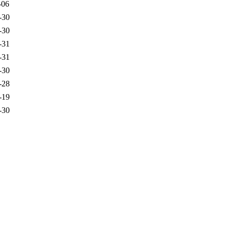
-06
-30
-30
-31
-31
-30
-28
-19
-30