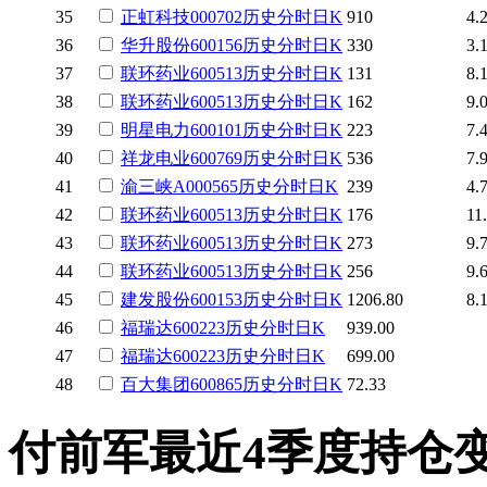
35
正虹科技
000702
历史
分时
日K
910
4.
36
华升股份
600156
历史
分时
日K
330
3.
37
联环药业
600513
历史
分时
日K
131
8.
38
联环药业
600513
历史
分时
日K
162
9.
39
明星电力
600101
历史
分时
日K
223
7.
40
祥龙电业
600769
历史
分时
日K
536
7.
41
渝三峡A
000565
历史
分时
日K
239
4.
42
联环药业
600513
历史
分时
日K
176
11
43
联环药业
600513
历史
分时
日K
273
9.
44
联环药业
600513
历史
分时
日K
256
9.
45
建发股份
600153
历史
分时
日K
1206.80
8.
46
福瑞达
600223
历史
分时
日K
939.00
47
福瑞达
600223
历史
分时
日K
699.00
48
百大集团
600865
历史
分时
日K
72.33
付前军最近4季度持仓变化 · ·