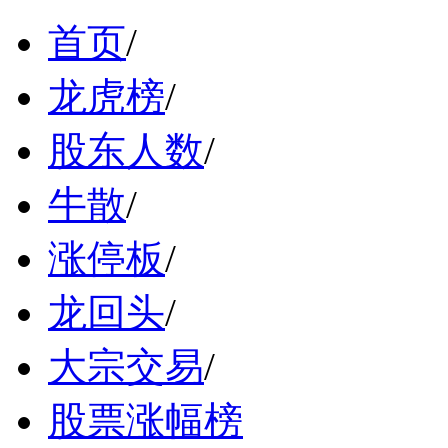
首页
/
龙虎榜
/
股东人数
/
牛散
/
涨停板
/
龙回头
/
大宗交易
/
股票涨幅榜