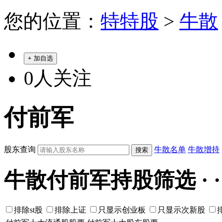
您的位置：
特特股
>
牛散
+ 加自选
0
人关注
付前军
股东查询
牛散名单
牛散增持
牛散付前军持股筛选 · · · ·
排除st股
排除上证
只显示创业板
只显示次新股