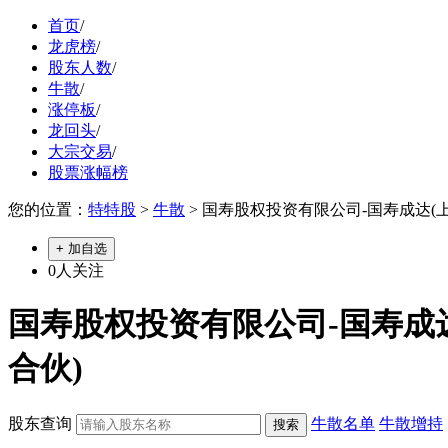
首页
/
龙虎榜
/
股东人数
/
牛散
/
涨停板
/
龙回头
/
大宗交易
/
股票涨幅榜
您的位置：
特特股
>
牛散
> 国寿股权投资有限公司-国寿成达(
+ 加自选
0
人关注
国寿股权投资有限公司-国寿成
合伙)
股东查询
牛散名单
牛散增持