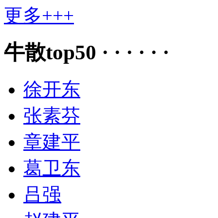
更多+++
牛散top50 · · · · · ·
徐开东
张素芬
章建平
葛卫东
吕强