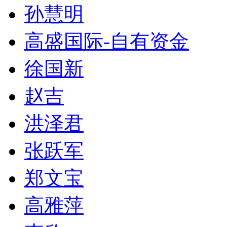
孙慧明
高盛国际-自有资金
徐国新
赵吉
洪泽君
张跃军
郑文宝
高雅萍