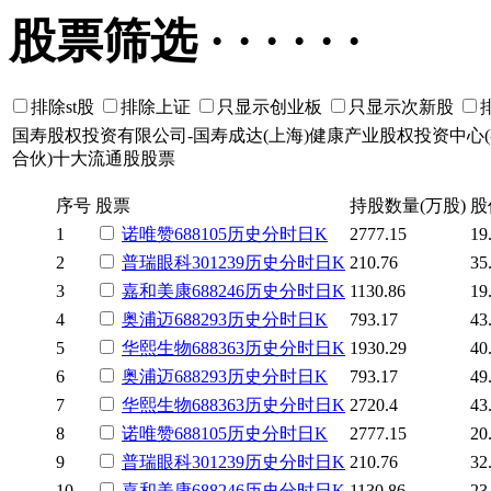
股票筛选 · · · · · ·
排除st股
排除上证
只显示创业板
只显示次新股
国寿股权投资有限公司-国寿成达(上海)健康产业股权投资中心
合伙)十大流通股股票
序号
股票
持股数量(万股)
股
1
诺唯赞
688105
历史
分时
日K
2777.15
19
2
普瑞眼科
301239
历史
分时
日K
210.76
35
3
嘉和美康
688246
历史
分时
日K
1130.86
19
4
奥浦迈
688293
历史
分时
日K
793.17
43
5
华熙生物
688363
历史
分时
日K
1930.29
40
6
奥浦迈
688293
历史
分时
日K
793.17
49
7
华熙生物
688363
历史
分时
日K
2720.4
43
8
诺唯赞
688105
历史
分时
日K
2777.15
20
9
普瑞眼科
301239
历史
分时
日K
210.76
32
10
嘉和美康
688246
历史
分时
日K
1130.86
23