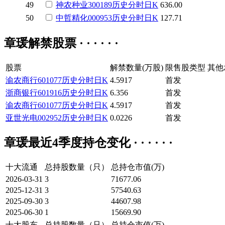
49
神农种业
300189
历史
分时
日K
636.00
50
中哲精化
000953
历史
分时
日K
127.71
章瑗解禁股票 · · · · · ·
股票
解禁数量(万股)
限售股类型
其他
渝农商行
601077
历史
分时
日K
4.5917
首发
浙商银行
601916
历史
分时
日K
6.356
首发
渝农商行
601077
历史
分时
日K
4.5917
首发
亚世光电
002952
历史
分时
日K
0.0226
首发
章瑗最近4季度持仓变化 · · · · · ·
十大流通
总持股数量（只）
总持仓市值(万)
2026-03-31
3
71677.06
2025-12-31
3
57540.63
2025-09-30
3
44607.98
2025-06-30
1
15669.90
十大股东
总持股数量（只）
总持仓市值(万)