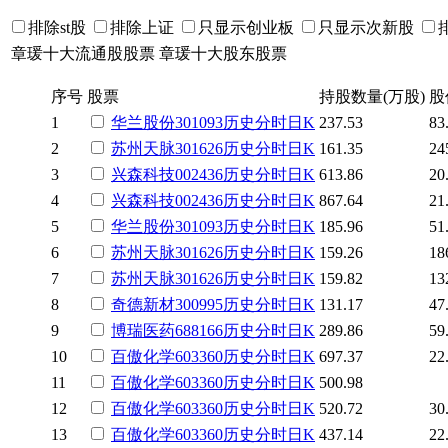
排除st股
排除上证
只显示创业板
只显示次新股
章瑗十大流通股股票
章瑗十大股东股票
序号
股票
持股数量(万股)
股
1
华兰股份
301093
历史
分时
日K
237.53
83
2
苏州天脉
301626
历史
分时
日K
161.35
24
3
兴森科技
002436
历史
分时
日K
613.86
20
4
兴森科技
002436
历史
分时
日K
867.64
21
5
华兰股份
301093
历史
分时
日K
185.96
51
6
苏州天脉
301626
历史
分时
日K
159.26
18
7
苏州天脉
301626
历史
分时
日K
159.82
13
8
奇德新材
300995
历史
分时
日K
131.17
47
9
博瑞医药
688166
历史
分时
日K
289.86
59
10
百傲化学
603360
历史
分时
日K
697.37
22
11
百傲化学
603360
历史
分时
日K
500.98
12
百傲化学
603360
历史
分时
日K
520.72
30
13
百傲化学
603360
历史
分时
日K
437.14
22