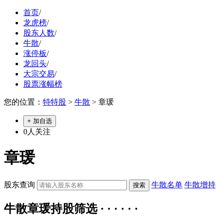
首页
/
龙虎榜
/
股东人数
/
牛散
/
涨停板
/
龙回头
/
大宗交易
/
股票涨幅榜
您的位置：
特特股
>
牛散
> 章瑗
+ 加自选
0
人关注
章瑗
股东查询
牛散名单
牛散增持
牛散章瑗持股筛选 · · · · · ·