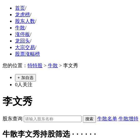
首页
/
龙虎榜
/
股东人数
/
牛散
/
涨停板
/
龙回头
/
大宗交易
/
股票涨幅榜
您的位置：
特特股
>
牛散
> 李文秀
+ 加自选
0
人关注
李文秀
股东查询
牛散名单
牛散增持
牛散李文秀持股筛选 · · · · · ·