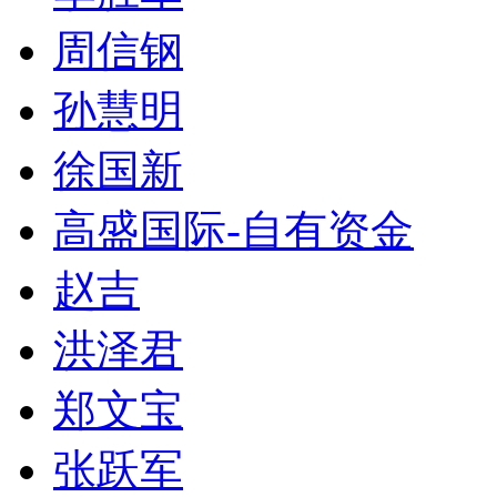
周信钢
孙慧明
徐国新
高盛国际-自有资金
赵吉
洪泽君
郑文宝
张跃军