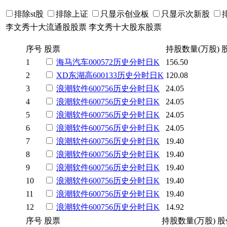
排除st股
排除上证
只显示创业板
只显示次新股
李文秀十大流通股股票
李文秀十大股东股票
序号
股票
持股数量(万股)
1
海马汽车
000572
历史
分时
日K
156.50
2
XD东湖高
600133
历史
分时
日K
120.08
3
浪潮软件
600756
历史
分时
日K
24.05
4
浪潮软件
600756
历史
分时
日K
24.05
5
浪潮软件
600756
历史
分时
日K
24.05
6
浪潮软件
600756
历史
分时
日K
24.05
7
浪潮软件
600756
历史
分时
日K
19.40
8
浪潮软件
600756
历史
分时
日K
19.40
9
浪潮软件
600756
历史
分时
日K
19.40
10
浪潮软件
600756
历史
分时
日K
19.40
11
浪潮软件
600756
历史
分时
日K
19.40
12
浪潮软件
600756
历史
分时
日K
14.92
序号
股票
持股数量(万股)
股