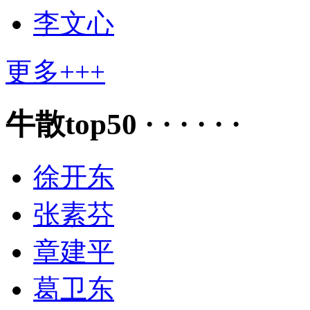
李文心
更多+++
牛散top50 · · · · · ·
徐开东
张素芬
章建平
葛卫东