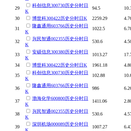
科创信息
300730
历史
分时
日
29
94.5
10.
K
30
博世科
300422
历史
分时
日K
2259.29
4.7
隆鑫通用
603766
历史
分时
日
31
1022.5
6.7
K
兴民智通
002355
历史
分时
日
32
530.6
4.5
K
安硕信息
300380
历史
分时
日
33
1013.27
17.
K
34
博世科
300422
历史
分时
日K
1961.18
4.8
科创信息
300730
历史
分时
日
35
102.88
10.
K
隆鑫通用
603766
历史
分时
日
36
986
6.2
K
渤海化学
600800
历史
分时
日
37
1411.06
2.8
K
兴民智通
002355
历史
分时
日
38
530.6
4.5
K
深圳机场
000089
历史
分时
日
39
1007.27
6.4
K