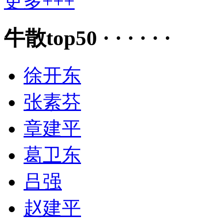
更多+++
牛散top50 · · · · · ·
徐开东
张素芬
章建平
葛卫东
吕强
赵建平