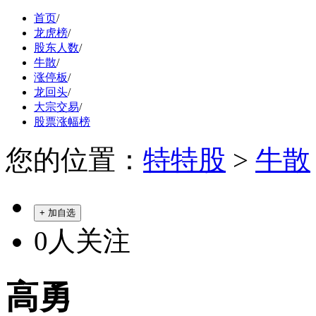
首页
/
龙虎榜
/
股东人数
/
牛散
/
涨停板
/
龙回头
/
大宗交易
/
股票涨幅榜
您的位置：
特特股
>
牛散
+ 加自选
0
人关注
高勇