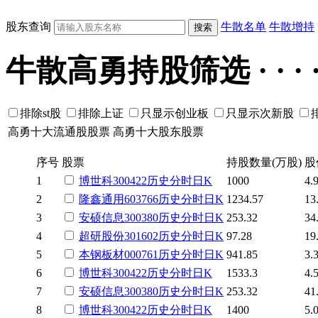
股东查询
牛散名单
牛散增持
牛散高勇持股筛选 · · · · 
排除st股
排除上证
只显示创业板
只显示次新股
高勇十大流通股股票
高勇十大股东股票
序号
股票
持股数量(万股)
股
1
博世科
300422
历史
分时
日K
1000
4.
2
隆鑫通用
603766
历史
分时
日K
1234.57
13
3
安硕信息
300380
历史
分时
日K
253.32
34
4
超研股份
301602
历史
分时
日K
97.28
19
5
本钢板材
000761
历史
分时
日K
941.85
3.
6
博世科
300422
历史
分时
日K
1533.3
4.
7
安硕信息
300380
历史
分时
日K
253.32
41
8
博世科
300422
历史
分时
日K
1400
5.