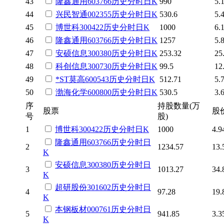
43
隆鑫通用
603766
历史
分时
日K
990
5.
44
兴民智通
002355
历史
分时
日K
530.6
5.
45
博世科
300422
历史
分时
日K
1000
6.
46
隆鑫通用
603766
历史
分时
日K
1257
5.
47
安硕信息
300380
历史
分时
日K
253.32
25
48
科创信息
300730
历史
分时
日K
99.5
12
49
*ST莫高
600543
历史
分时
日K
512.71
5.
50
渤海化学
600800
历史
分时
日K
530.5
3.
序
持股数量(万
股票
股
号
股)
1
博世科
300422
历史
分时
日K
1000
4.9
隆鑫通用
603766
历史
分时
日
2
1234.57
13.
K
安硕信息
300380
历史
分时
日
3
1013.27
34.
K
超研股份
301602
历史
分时
日
4
97.28
19.
K
本钢板材
000761
历史
分时
日
5
941.85
3.3
K