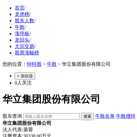
首页
/
龙虎榜
/
股东人数
/
牛散
/
涨停板
/
龙回头
/
大宗交易
/
股票涨幅榜
您的位置：
特特股
>
牛散
> 华立集团股份有限公司
+ 加自选
0
人关注
华立集团股份有限公司
股东查询
牛散名单
牛散增持
华立集团股份有限公司
法人代表:裴蓉
注册资本:30338.00万元