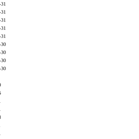
-31
-31
-31
-31
-31
-30
-30
-30
-30
0
6
1
1
3
1
1