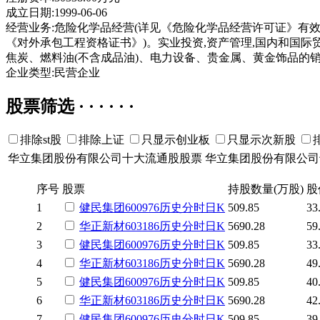
成立日期:1999-06-06
经营业务:危险化学品经营(详见《危险化学品经营许可证》有效期至
《对外承包工程资格证书》)。实业投资,资产管理,国内和国际贸
焦炭、燃料油(不含成品油)、电力设备、贵金属、黄金饰品的销
企业类型:民营企业
股票筛选 · · · · · ·
排除st股
排除上证
只显示创业板
只显示次新股
华立集团股份有限公司十大流通股股票
华立集团股份有限公司
序号
股票
持股数量(万股)
股
1
健民集团
600976
历史
分时
日K
509.85
33
2
华正新材
603186
历史
分时
日K
5690.28
59
3
健民集团
600976
历史
分时
日K
509.85
33
4
华正新材
603186
历史
分时
日K
5690.28
49
5
健民集团
600976
历史
分时
日K
509.85
40
6
华正新材
603186
历史
分时
日K
5690.28
42
7
健民集团
600976
历史
分时
日K
509.85
39