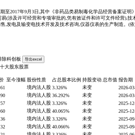
2017年9月3日,其中《非药品类易制毒化学品经营备案证明》有
易(涉及许可经营和专项审批的,凭有效证件和许可文件经营),技术服
售,发电及输变电技术开发及技术咨询,仪器仪表的生产制造。(
排除科创板
十大股东股票
价
至今涨幅
股份性质
占总股本比例
持股变动
总市值
报告期
境内法人股
未变
.61
3.326%
2026-03
境内法人股
未变
.90
36.292%
2026-03
境内法人股
未变
.57
3.326%
2025-12
境内法人股
未变
.60
40.065%
2025-12
境内法人股
未变
.36
3.326%
2025-09
境内法人股
未变
.32
40.066%
2025-09
境内法人股
未变
.21
3.326%
2025-06