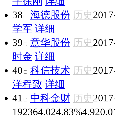
平
徐刚
详细
38
海德股份
历史
2017
学军
详细
39
意华股份
历史
2017
时金
详细
40
科信技术
历史
2017
洋
程致
详细
41
中科金财
历史
2017
19
2364.02
4.83%
4.92
0.