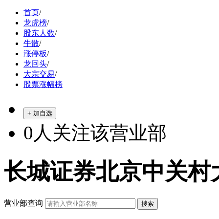
首页
/
龙虎榜
/
股东人数
/
牛散
/
涨停板
/
龙回头
/
大宗交易
/
股票涨幅榜
+ 加自选
0
人关注该营业部
长城证券北京中关村
营业部查询