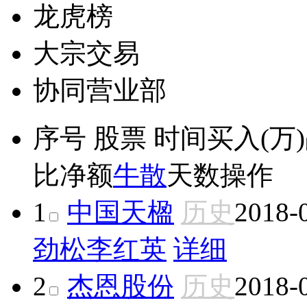
龙虎榜
大宗交易
协同营业部
序号
股票
时间
买入(万)
比
净额
牛散
天数
操作
1
中国天楹
历史
2018-
劲松
李红英
详细
2
杰恩股份
历史
2018-