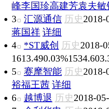
峰
李国珍
高建芳
袁夫敏
3
汇源通信
历史
2018-
蒋国祥
详细
4
*ST威创
历史
2018-0
16
13.49
0.03%
1534.60
3
5
赛摩智能
历史
2018-
裕福
王茜
详细
6
越博退
历史
2018-05