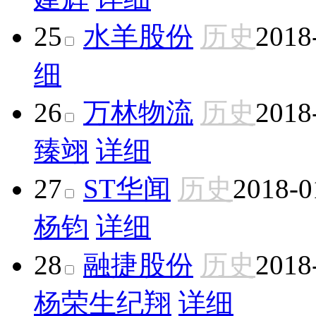
25
水羊股份
历史
2018
细
26
万林物流
历史
2018
臻翊
详细
27
ST华闻
历史
2018-0
杨钧
详细
28
融捷股份
历史
2018
杨荣生
纪翔
详细