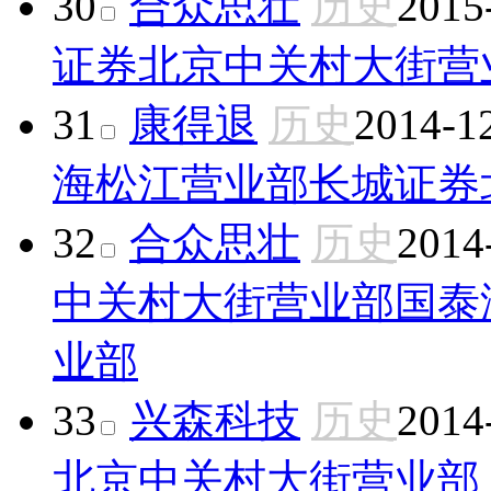
30
合众思壮
历史
2015
证券北京中关村大街营
31
康得退
历史
2014-1
海松江营业部
长城证券
32
合众思壮
历史
2014
中关村大街营业部
国泰
业部
33
兴森科技
历史
2014
北京中关村大街营业部