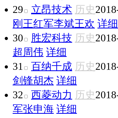
29
立昂技术
历史
2018
刚
王红军
李斌
王欢
详细
30
胜宏科技
历史
2018
超
周伟
详细
31
百纳千成
历史
2018
剑锋
胡杰
详细
32
西菱动力
历史
2018
军
张申海
详细