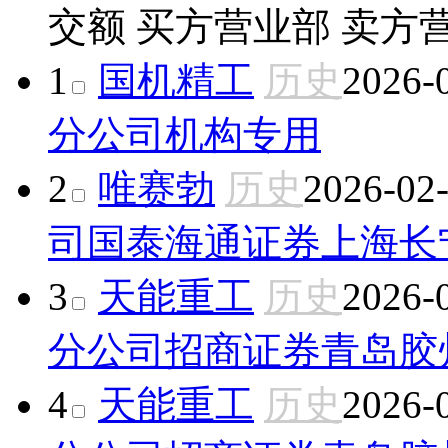
交额
买方营业部
卖方
1
国机精工
历史
2026-
分公司
机构专用
2
唯赛勃
历史
2026-02
司
国泰海通证券上海长
3
天能重工
历史
2026-
分公司
招商证券青岛胶
4
天能重工
历史
2026-