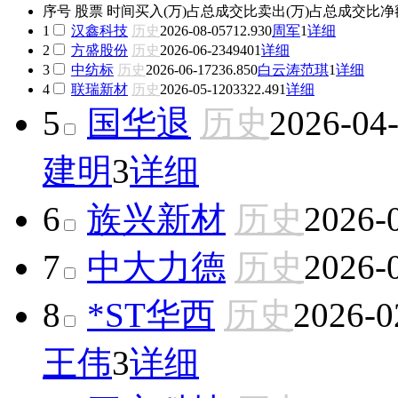
序号
股票
时间
买入(万)
占总成交比
卖出(万)
占总成交比
净
1
汉鑫科技
历史
2026-08-05
712.93
0
周军
1
详细
2
方盛股份
历史
2026-06-23
494
0
1
详细
3
中纺标
历史
2026-06-17
236.85
0
白云涛
范琪
1
详细
4
联瑞新材
历史
2026-05-12
0
3322.49
1
详细
5
国华退
历史
2026-04
建明
3
详细
6
族兴新材
历史
2026-
7
中大力德
历史
2026-
8
*ST华西
历史
2026-0
王伟
3
详细