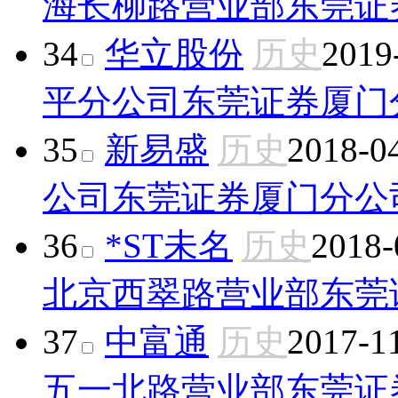
海长柳路营业部
东莞证
34
华立股份
历史
2019
平分公司
东莞证券厦门
35
新易盛
历史
2018-0
公司
东莞证券厦门分公
36
*ST未名
历史
2018-
北京西翠路营业部
东莞
37
中富通
历史
2017-1
五一北路营业部
东莞证