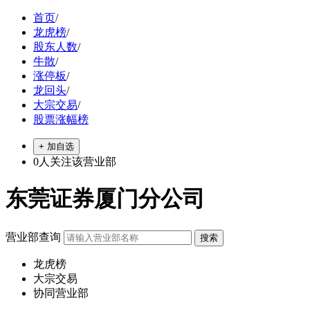
首页
/
龙虎榜
/
股东人数
/
牛散
/
涨停板
/
龙回头
/
大宗交易
/
股票涨幅榜
+ 加自选
0
人关注该营业部
东莞证券厦门分公司
营业部查询
龙虎榜
大宗交易
协同营业部