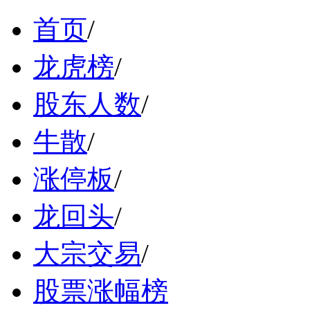
首页
/
龙虎榜
/
股东人数
/
牛散
/
涨停板
/
龙回头
/
大宗交易
/
股票涨幅榜