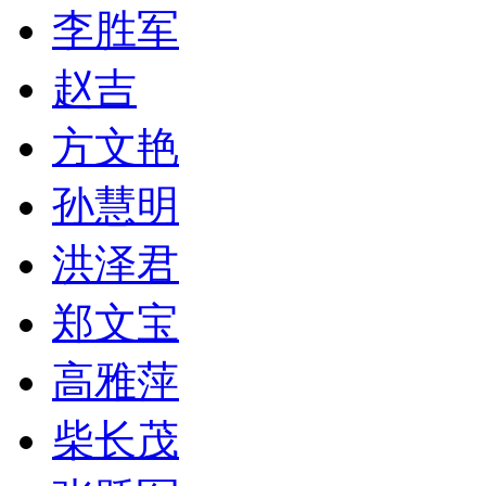
李胜军
赵吉
方文艳
孙慧明
洪泽君
郑文宝
高雅萍
柴长茂