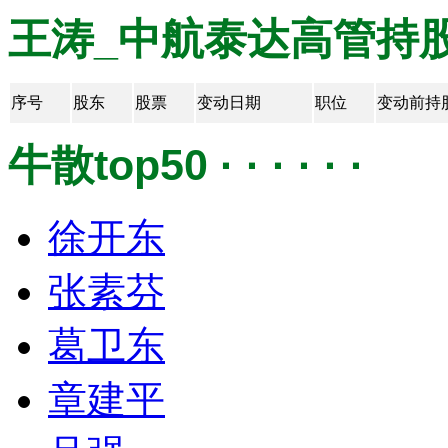
王涛_中航泰达高管持股变动 ·
序号
股东
股票
变动日期
职位
变动前持
牛散top50 · · · · · ·
徐开东
张素芬
葛卫东
章建平