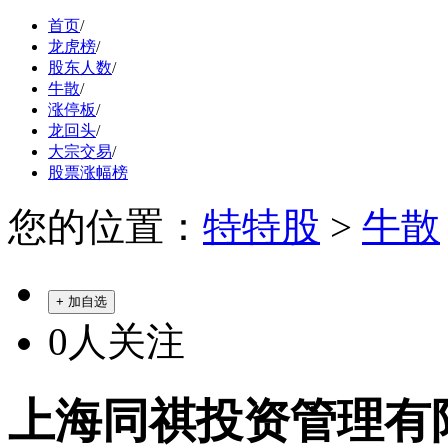
首页
/
龙虎榜
/
股东人数
/
牛散
/
涨停板
/
龙回头
/
大宗交易
/
股票涨幅榜
您的位置：
特特股
>
牛散
+ 加自选
0
人关注
上海同祺投资管理有