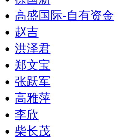
高盛国际-自有资金
赵吉
洪泽君
郑文宝
张跃军
高雅萍
李欣
柴长茂