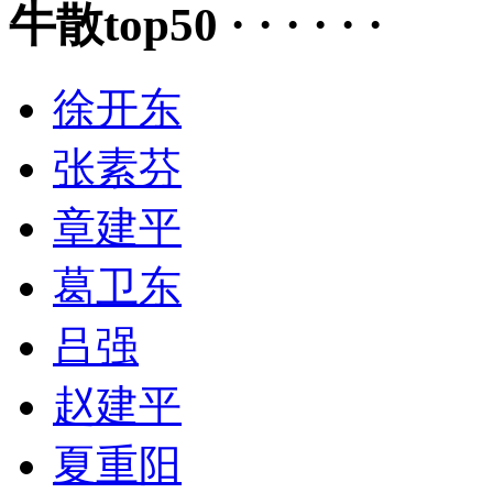
牛散top50 · · · · · ·
徐开东
张素芬
章建平
葛卫东
吕强
赵建平
夏重阳