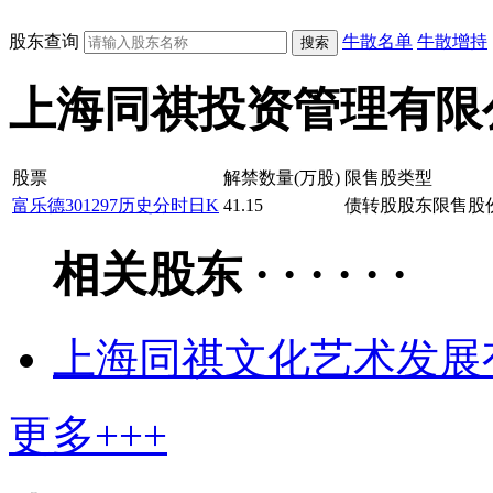
股东查询
牛散名单
牛散增持
上海同祺投资管理有限公司解禁
股票
解禁数量(万股)
限售股类型
富乐德
301297
历史
分时
日K
41.15
债转股股东限售股
相关股东 · · · · · ·
上海同祺文化艺术发展
更多+++