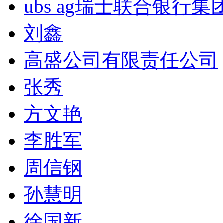
ubs ag瑞士联合银行集
刘鑫
高盛公司有限责任公司
张秀
方文艳
李胜军
周信钢
孙慧明
徐国新